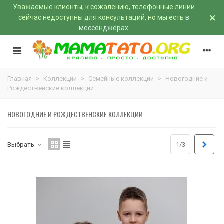
Уважаемые клиенты, к сожалению, телефонные линии
×
сейчас недоступны для консультаций, но мы есть
в
мессенджерах
Главная
>
Коллекции
>
Семейные коллекции
>
Новогодние и
Рождественские коллекции
НОВОГОДНИЕ И РОЖДЕСТВЕНСКИЕ КОЛЛЕКЦИИ
Впер
Выбрать
1/3