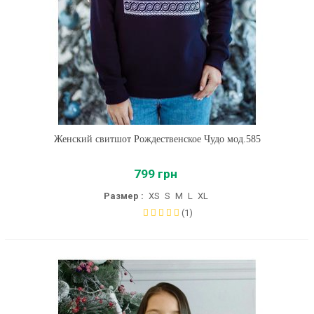
Женский свитшот Рождественское Чудо мод.585
799 грн
Размер :
XS
S
M
L
XL
(1)