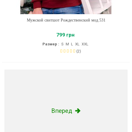
Мужской свитшот Рождественский мод.531
799 грн
Размер :
S
M
L
XL
XXL
(2)
Вперед