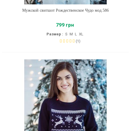
Мужской свитшот Рождественское Чудо мод.586
799 грн
Размер :
S
M
L
XL
(1)