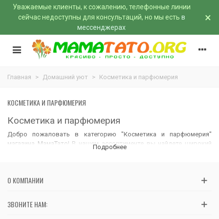
Уважаемые клиенты, к сожалению, телефонные линии
×
сейчас недоступны для консультаций, но мы есть
в
мессенджерах
Главная
>
Домашний уют
>
Косметика и парфюмерия
КОСМЕТИКА И ПАРФЮМЕРИЯ
Косметика и парфюмерия
Добро пожаловать в категорию "Косметика и парфюмерия"
магазина МамаТато
! В нашем ассортименте вы найдете широкий
Подробнее
выбор продуктов для ухода за кожей, волосами, ногтями, а также
изысканных парфюмов на любой вкус. Магазин МамаТато
гарантирует высокое качество и доступные цены на каждый
О КОМПАНИИ
товар для
домашнего уюта
.
Уход за кожей
ЗВОНИТЕ НАМ:
В этой категории вы найдете все необходимое для поддержания