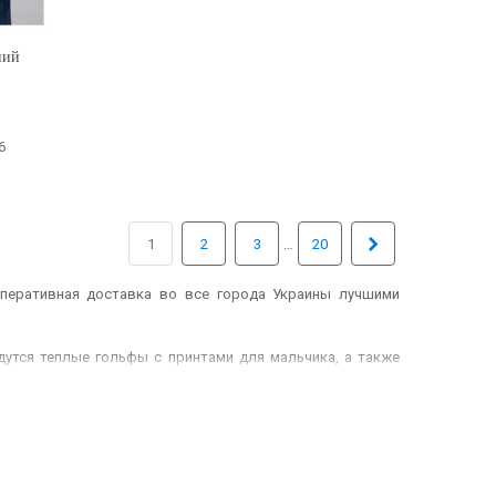
ний
6
Вперед
…
1
2
3
20
оперативная доставка во все города Украины лучшими
дутся теплые гольфы с принтами для мальчика, а также
 подобрать товары, а также отсортировать предложения
ть зимой под свитер, чтобы тот не «кусался». Отличной