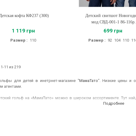
Детская кофта КФ237 (300)
Купить
Детский свитшот Новогод
Купить
мод.СВД-001-1 86-116р.
1 119 грн
699 грн
Размер :
110
Размер :
92
104
110
11
1-11 из 219
ольфы для детей в инетрнет-магазине "
МамаТато
". Низкие цены и 
и агентами.
етский гольф на «МамаТато» можно в широком ассортименте. Тут най
Подробнее
мериканки без рукавов для девочки. Воспользуйтесь фильтром, чтобы
сить гольфы?
й хлопковый вариант можно поддевать в школу под пиджак или надева