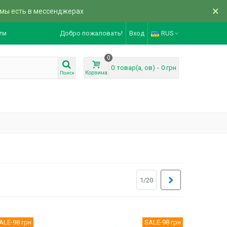
×
 мы есть
в мессенджерах
ли
Добро пожаловать!
Вход
RUS
0
0
товар(а, ов)
-
0 грн
Корзина
Поиск
Вперед
1/20
ALE
-98 грн
SALE
-98 грн