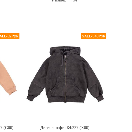
Размер :
104
ALE
-62 грн
SALE
-540 грн
7 (G00)
Детская кофта КФ237 (X00)
Купить