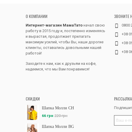
можно сч
гольфы к
переохла
О КОМПАНИИ
ЗВОНИТЕ 
вполне мо
под теплы
Интернет-магазин МамаТато
начал свою
0800 
работу в 2015 году и, постепенно изменяясь
+38 0
Покупайт
и вырастая, продолжает прилагать
Доставка 
максимум усилий, чтобы Вы, наши дорогие
+38 0
шерстяны
клиенты, оставались довольными нашей
+38 0
купить? 
работой!
гардероба
гости. Т
Заходите к нам, как к друзьям на кофе,
стоит об
надеемся, что мы Вам понравимся!
пару. А 
разделе п
Детские 
теплым в
СКИДКИ
РАССЫЛКА
в этом от
температу
Подпишит
Шапка Молли CH
66 грн
220 грн
К тому ж
деталями
Шапка Молли BG
кофты ка