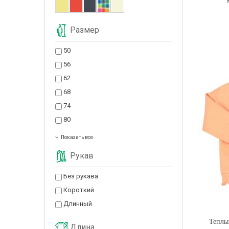
Размер
50
56
62
68
74
80
Показать все
Рукав
Без рукава
Короткий
Длинный
Теплы
Длина