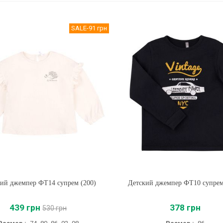
SALE
-91 грн
ий джемпер ФТ14 супрем (200)
Купить
Детский джемпер ФТ10 супре
Купить
439 грн
378 грн
530 грн