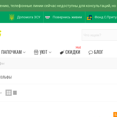
ению, телефонные линии сейчас недоступны для консультаций, но
Допомога ЗСУ
Повернись живим
Фонд С.Приту
Hot
ПАПОЧКАМ
УЮТ
СКИДКИ
БЛОГ
ьфы
ГОЛЬФЫ
S