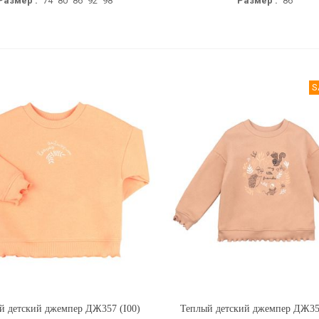
Размер :
74
80
86
92
98
Размер :
86
S
й детский джемпер ДЖ357 (I00)
Купить
Теплый детский джемпер ДЖ35
Купить