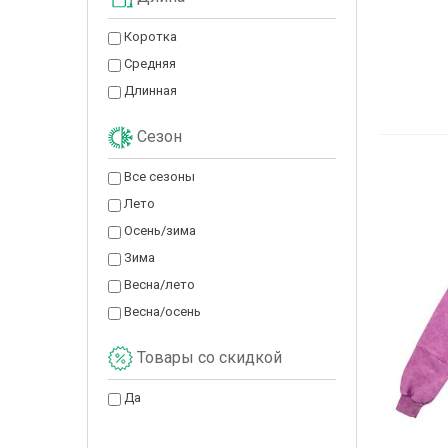
Коротка
Средняя
Длинная
Сезон
Все сезоны
Лето
Осень/зима
Зима
Весна/лето
Весна/осень
Товары со скидкой
Да