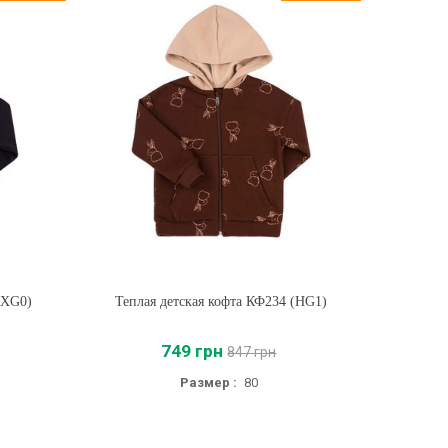
(XG0)
Теплая детская кофта КФ234 (HG1)
Купить
749 грн
847 грн
Размер :
80