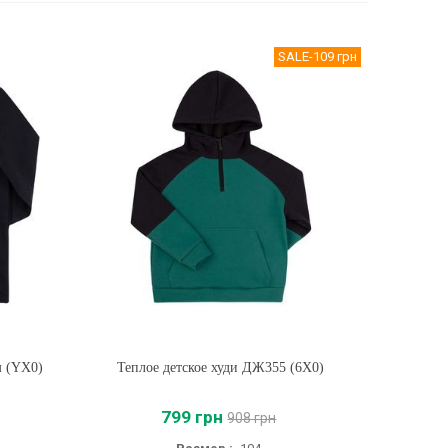
SALE
-109 грн
м (YX0)
Теплое детское худи ДЖ355 (6X0)
Купить
799 грн
908 грн