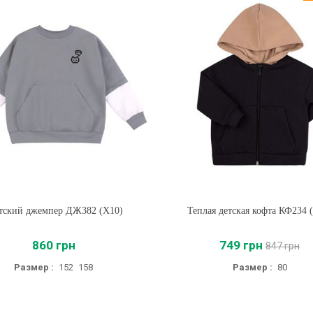
тский джемпер ДЖ382 (X10)
Купить
Теплая детская кофта КФ234 
Купить
860 грн
749 грн
847 грн
Размер :
152
158
Размер :
80