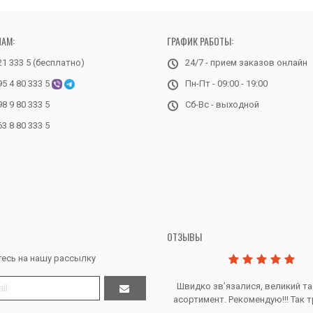
НАМ:
ГРАФИК РАБОТЫ:
21 333 5 (бесплатно)
24/7 - прием заказов онлайн
95 4 80 333 5
Пн-Пт - 09:00 - 19:00
98 9 80 333 5
Сб-Вс - выходной
63 8 80 333 5
ОТЗЫВЫ
есь на нашу рассылку
Дякую за все, продавець супер.
Швидко звʼязалися, великий та
асортимент. Рекомендую!!! Так т
Тетяна Ж. - Кривий ріг, Україна