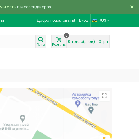
×
 мы есть
в мессенджерах
ли
Добро пожаловать!
Вход
RUS
0
0
товар(а, ов)
-
0 грн
Корзина
Поиск