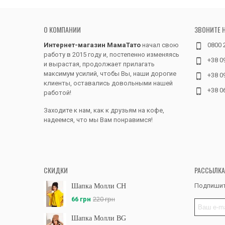
О КОМПАНИИ
ЗВОНИТЕ 
Интернет-магазин МамаТато
начал свою
0800 
работу в 2015 году и, постепенно изменяясь
+38 0
и вырастая, продолжает прилагать
максимум усилий, чтобы Вы, наши дорогие
+38 0
клиенты, оставались довольными нашей
+38 0
работой!
Заходите к нам, как к друзьям на кофе,
надеемся, что мы Вам понравимся!
СКИДКИ
РАССЫЛКА
Подпишит
Шапка Молли CH
66 грн
220 грн
Шапка Молли BG