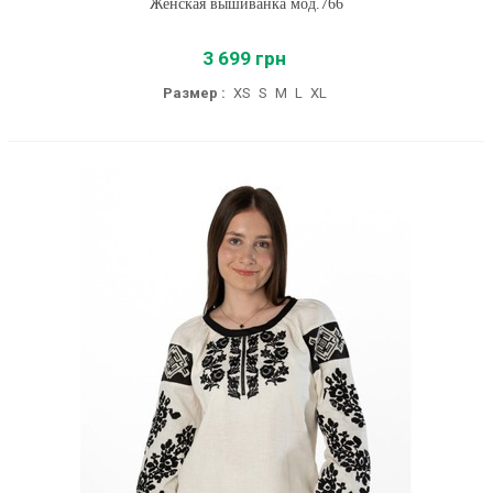
Женская вышиванка мод.766
3 699 грн
Размер :
XS
S
M
L
XL