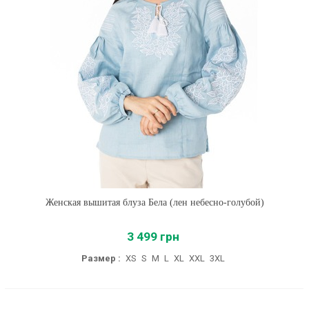
Женская вышитая блуза Бела (лен небесно-голубой)
3 499 грн
Размер :
XS
S
M
L
XL
XXL
3XL