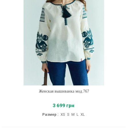
Женская вышиванка мод.767
3 699 грн
Размер :
XS
S
M
L
XL