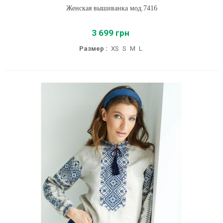
Женская вышиванка мод.7416
3 699 грн
Размер :
XS
S
M
L