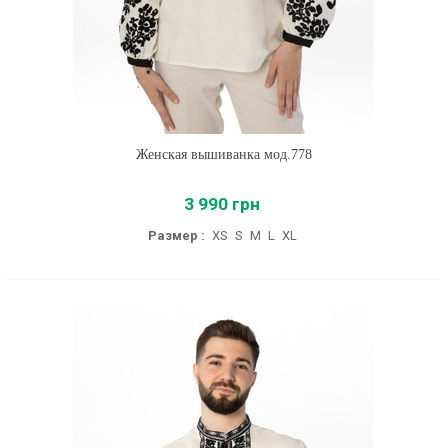
Женская вышиванка мод.778
3 990 грн
Размер :
XS
S
M
L
XL