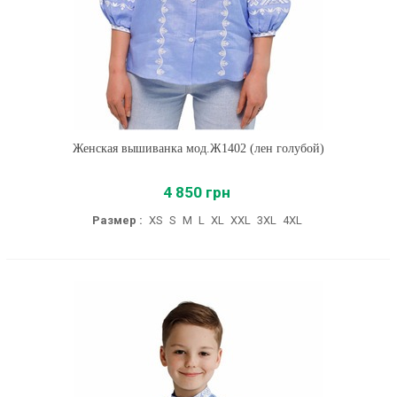
Женская вышиванка мод.Ж1402 (лен голубой)
4 850 грн
Размер :
XS
S
M
L
XL
XXL
3XL
4XL