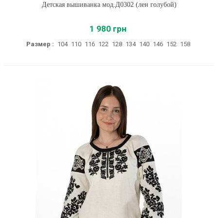
Детская вышиванка мод.Д0302 (лен голубой)
1 980 грн
Размер :
104
110
116
122
128
134
140
146
152
158