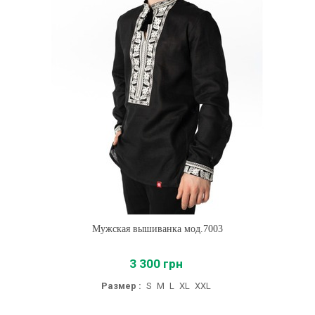
Мужская вышиванка мод.7003
3 300 грн
Размер :
S
M
L
XL
XXL