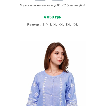
Мужская вышиванка мод.Ч1502 (лен голубой)
4 850 грн
Размер :
S
M
L
XL
XXL
3XL
4XL