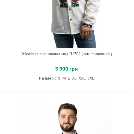
Мужская вышиванка мод.Ч1702 (лен сливочный)
3 300 грн
Размер :
S
M
L
XL
XXL
3XL