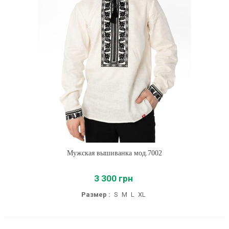
Мужская вышиванка мод.7002
3 300 грн
Размер :
S
M
L
XL