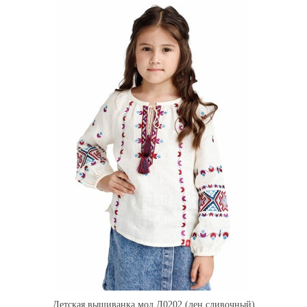
Детская вышиванка мод.Д0202 (лен сливочный)