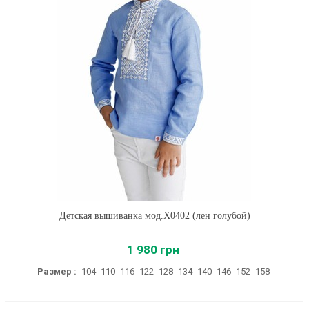
Детская вышиванка мод.Х0402 (лен голубой)
1 980 грн
Размер :
104
110
116
122
128
134
140
146
152
158