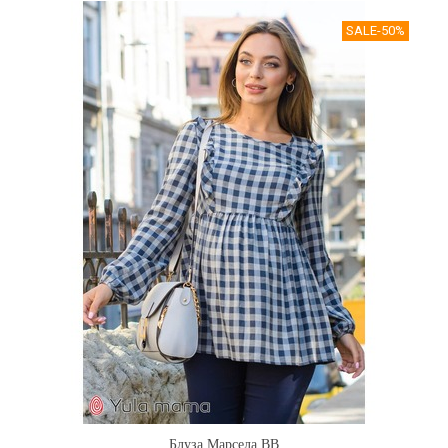
SALE
-50%
Блуза Марсела BB