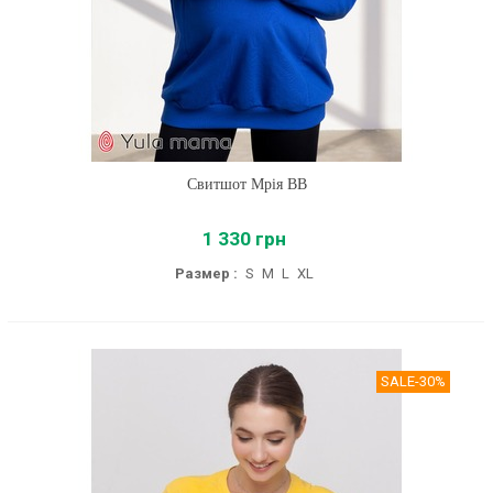
Свитшот Мрія BB
1 330 грн
Размер :
S
M
L
XL
SALE
-30%