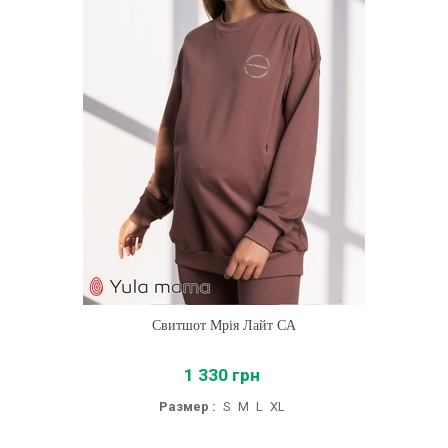
Свитшот Мрія Лайт CA
1 330 грн
Размер :
S
M
L
XL