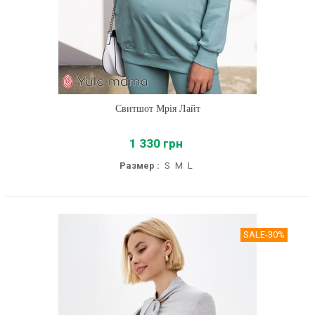
Свитшот Мрія Лайт
1 330 грн
Размер :
S
M
L
SALE
-30%