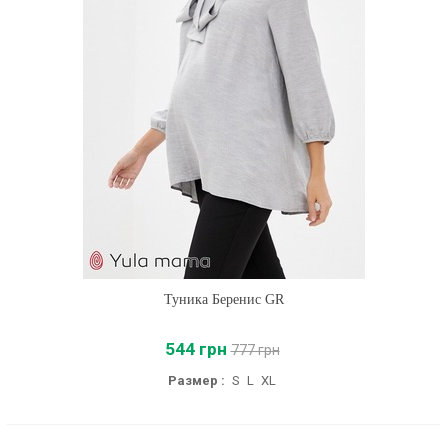
Туника Беренис GR
544 грн
777 грн
Размер :
S
L
XL