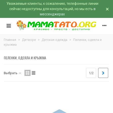
Уважаемые клиенты, к сожалению, телефонные линии
×
сейчас недоступны для консультаций, но мы есть
в
мессенджерах
Главная
>
Детворе
>
Детская одежда
>
Пеленки, одеяла и
крыжма
ПЕЛЕНКИ, ОДЕЯЛА И КРЫЖМА
Впер
Выбрать
1/2