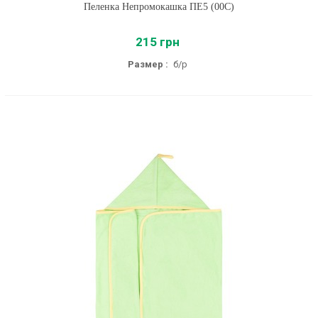
Пеленка Непромокашка ПЕ5 (00C)
215 грн
Размер :
б/р