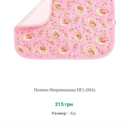
Пеленка Непромокашка ПЕ5 (00A)
215 грн
Размер :
б/р