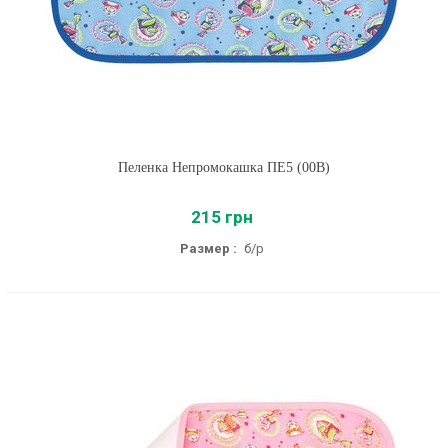
Пеленка Непромокашка ПЕ5 (00B)
215 грн
Размер :
б/р