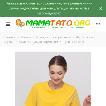
Уважаемые клиенты, к сожалению, телефонные линии
×
сейчас недоступны для консультаций, но мы есть
в
мессенджерах
Главная
>
Мамам
>
Одежда для кормления
>
Футболки и
блузки
>
Блузки и туники кормящим
>
Туника Хоуп YE