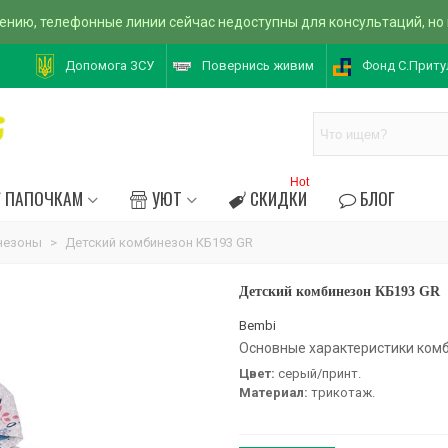
ению, телефонные линии сейчас недоступны для консультаций, но
Допомога ЗСУ
Повернись живим
Фонд С.Приту
Hot
ПАПОЧКАМ
УЮТ
СКИДКИ
БЛОГ
незоны
>
Детский комбинезон КБ193 GR
Детский комбинезон КБ193 GR
Bembi
Основные характеристики комб
Цвет:
серый/принт.
Материал:
трикотаж.