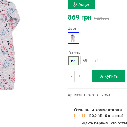
Акция
869 грн
1 023 грн
Цвет
Серый
Размер
68
74
62
Купить
-
+
Артикул:
DI8283BE12960
Отзывы и комментарии
( 0.0 / 5) - 0 отзыв(ы)
Будьте первым, кто оста