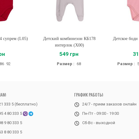
4 супрем (L05)
Детский комбинезон КБ178
Купить
Детское боди
Купи
интерлок (X00)
рн
549 грн
31
86
92
Размер :
68
Размер :
НАМ:
ГРАФИК РАБОТЫ:
21 333 5 (бесплатно)
24/7 - прием заказов онлайн
95 4 80 333 5
Пн-Пт - 09:00 - 19:00
98 9 80 333 5
Сб-Вс - выходной
63 8 80 333 5