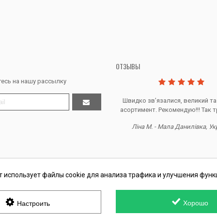
ОТЗЫВЫ
есь на нашу рассылку
Дякую за все, продавець супер.
Швидко звʼязалися, великий та
асортимент. Рекомендую!!! Так т
Тетяна Ж. - Кривий ріг, Україна
Ліна М. - Мала Данилівка, Ук
т использует файлы cookie для анализа трафика и улучшения функ
П Косташ С.И., номер записи в ЕГР 2 673 000 0000 057597 от 06.01.
Хорошо
Настроить