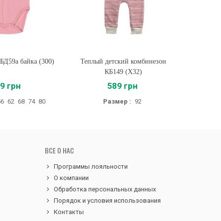
 БД59а байка (300)
ть
Теплый детский комбинезон
Купить
Детское б
КБ149 (X32)
9 грн
589 грн
56
62
68
74
80
Размер :
92
ВСЕ О НАС
Программы лояльности
О компании
Обработка персональных данных
Порядок и условия использования
Контакты