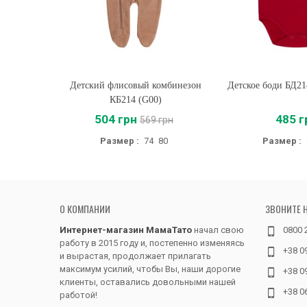
Детский флисовый комбинезон
Купить
Детское боди БД21
Купить
КБ214 (G00)
504 грн
485 г
569 грн
Размер :
74
80
Размер :
О КОМПАНИИ
ЗВОНИТЕ 
Интернет-магазин МамаТато
начал свою
0800 
работу в 2015 году и, постепенно изменяясь
+38 0
и вырастая, продолжает прилагать
максимум усилий, чтобы Вы, наши дорогие
+38 0
клиенты, оставались довольными нашей
+38 0
работой!