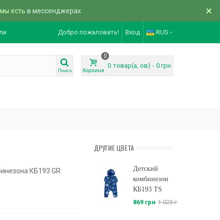
×
 мы есть
в мессенджерах
ли
Добро пожаловать!
Вход
RUS
0
0
товар(а, ов)
-
0 грн
Корзина
Поиск
ДРУГИЕ ЦВЕТА
Детский
инезона КБ193 GR:
комбинезон
КБ193 TS
869 грн
1 023 грн