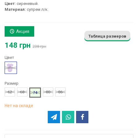
Цвет:
сиреневый.
Материал:
супрем л/к.
Акция
Таблица размеров
148 грн
238 грн
Цвет
Фиолетовый
Размер
62
68
80
86
74
Нет на складе