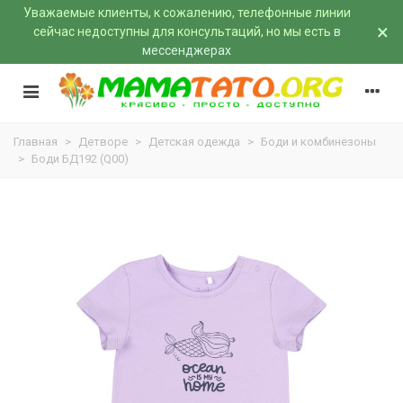
Уважаемые клиенты, к сожалению, телефонные линии
×
сейчас недоступны для консультаций, но мы есть
в
мессенджерах
Главная
>
Детворе
>
Детская одежда
>
Боди и комбинезоны
>
Боди БД192 (Q00)