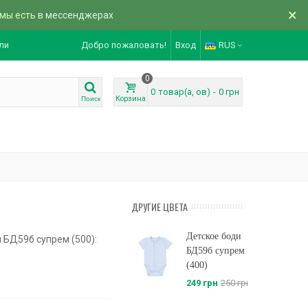
×
 мы есть
в мессенджерах
ли
Добро пожаловать!
Вход
RUS
0
0
товар(а, ов)
-
0 грн
Корзина
Поиск
)
ДРУГИЕ ЦВЕТА
Детское боди
 БД59б супрем (500):
БД59б супрем
(400)
249 грн
250 грн