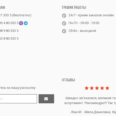
НАМ:
ГРАФИК РАБОТЫ:
21 333 5 (бесплатно)
24/7 - прием заказов онлайн
95 4 80 333 5
Пн-Пт - 09:00 - 19:00
98 9 80 333 5
Сб-Вс - выходной
63 8 80 333 5
ОТЗЫВЫ
есь на нашу рассылку
Дякую за все, продавець супер.
Швидко звʼязалися, великий та
асортимент. Рекомендую!!! Так т
Тетяна Ж. - Кривий ріг, Україна
Ліна М. - Мала Данилівка, Ук