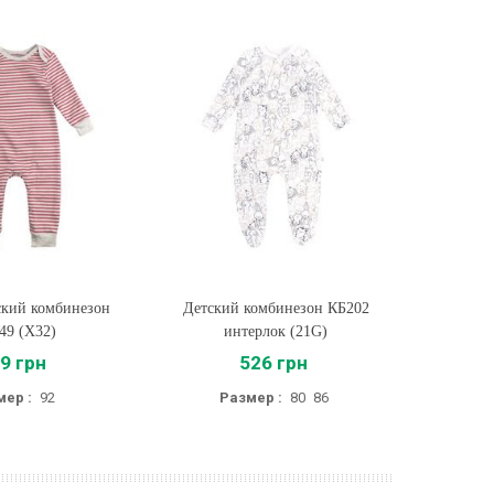
ский комбинезон
ть
Детский комбинезон КБ202
Купить
Детский к
49 (X32)
интерлок (21G)
9 грн
526 грн
мер :
92
Размер :
80
86
Разм