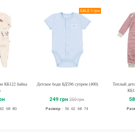
SALE
-1 грн
он КБ122 байка
Детское боди БД59б супрем (400)
Купить
Теплый дет
Купи
)
КБ1
рн
249 грн
58
250 грн
62
68
80
Размер :
56
62
68
74
Раз