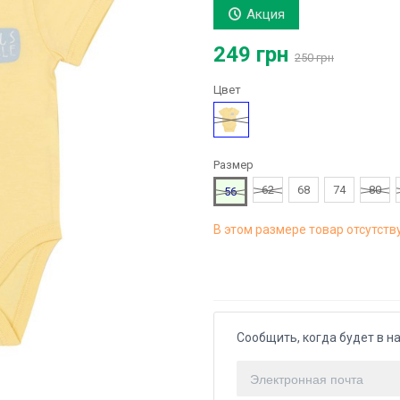
Акция
249 грн
250 грн
Цвет
Желтый
Размер
62
68
74
80
56
В этом размере товар отсутств
Сообщить, когда будет в н