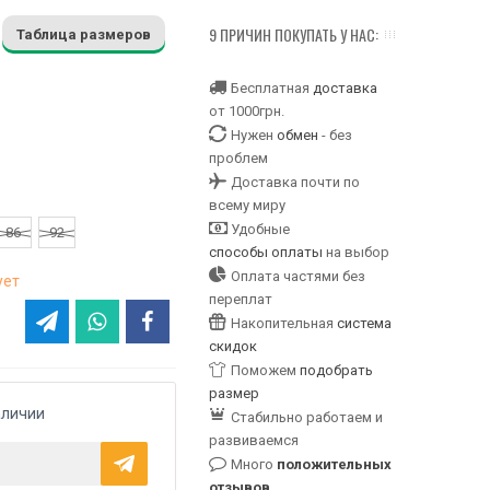
9 ПРИЧИН ПОКУПАТЬ У НАС:
Таблица размеров
Бесплатная
доставка
от 1000грн.
Нужен
обмен
- без
проблем
Доставка почти по
всему миру
Удобные
86
92
способы оплаты
на выбор
Оплата частями без
ует
переплат
Накопительная
система
скидок
Поможем
подобрать
размер
аличии
Стабильно работаем и
развиваемся
Много
положительных
отзывов