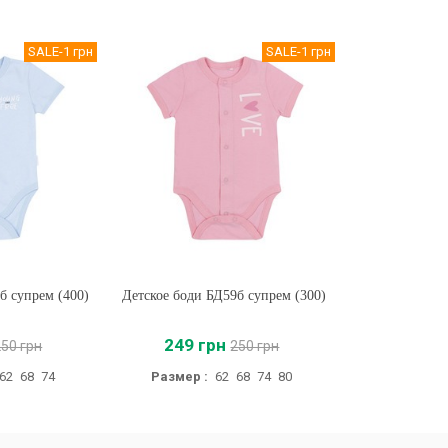
SALE
-1 грн
SALE
-1 грн
б супрем (400)
Детское боди БД59б супрем (300)
Купить
249 грн
250 грн
250 грн
62
68
74
Размер :
62
68
74
80