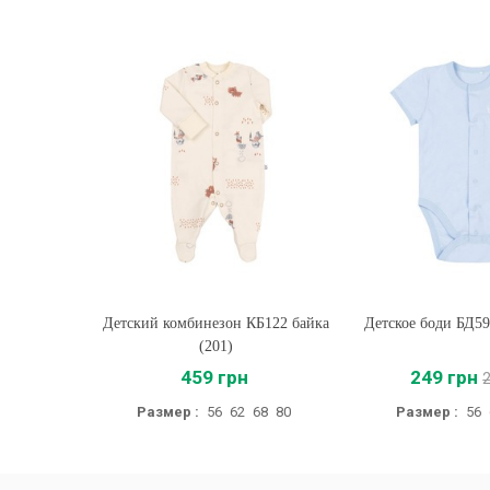
Детский комбинезон КБ122 байка
Купить
Детское боди БД59
Купить
(201)
459 грн
249 грн
Размер :
56
62
68
80
Размер :
56