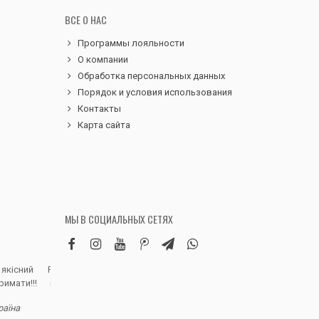
ВСЕ О НАС
Программы лояльности
О компании
Обработка персональных данных
Порядок и условия использования
Контакты
Карта сайта
МЫ В СОЦИАЛЬНЫХ СЕТЯХ
 якісний
Робила замовлення дитячих вельветових
Чудовий сервіс, 
римати!!!
штанів. Дуже вдячна магазину, доставка
надіслали замовле
швидка, якість виробу висока, розмір
раїна
відповідно до наданої магазином сітки.