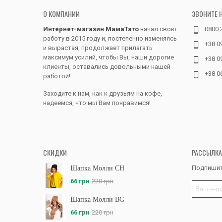
О КОМПАНИИ
ЗВОНИТЕ 
Интернет-магазин МамаТато
начал свою
0800 
работу в 2015 году и, постепенно изменяясь
+38 0
и вырастая, продолжает прилагать
максимум усилий, чтобы Вы, наши дорогие
+38 0
клиенты, оставались довольными нашей
+38 0
работой!
Заходите к нам, как к друзьям на кофе,
надеемся, что мы Вам понравимся!
СКИДКИ
РАССЫЛКА
Подпишит
Шапка Молли CH
66 грн
220 грн
Шапка Молли BG
66 грн
220 грн