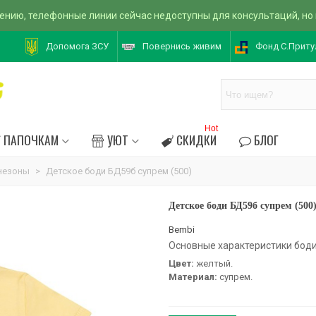
ению, телефонные линии сейчас недоступны для консультаций, но
Допомога ЗСУ
Повернись живим
Фонд С.Приту
Hot
ПАПОЧКАМ
УЮТ
СКИДКИ
БЛОГ
незоны
>
Детское боди БД59б супрем (500)
Детское боди БД59б супрем (500
Bembi
Основные характеристики боди
Цвет:
желтый.
Материал:
супрем.