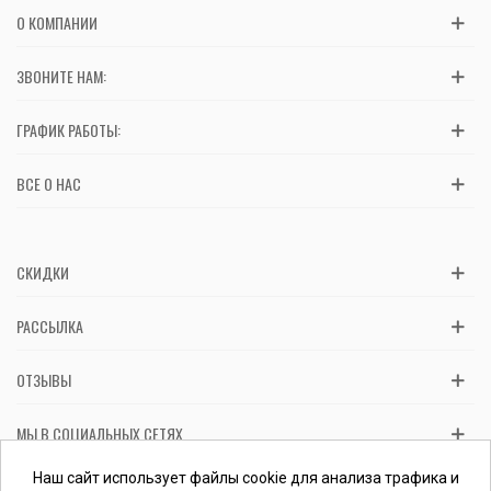
О КОМПАНИИ
ЗВОНИТЕ НАМ:
ГРАФИК РАБОТЫ:
ВСЕ О НАС
СКИДКИ
РАССЫЛКА
ОТЗЫВЫ
МЫ В СОЦИАЛЬНЫХ СЕТЯХ
Вас обслуживает ФЛП Косташ С.И., номер записи в ЕГР 2 673 000
Наш сайт использует файлы cookie для анализа трафика и