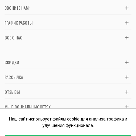
ЗВОНИТЕ НАМ:
ГРАФИК РАБОТЫ:
ВСЕ О НАС
СКИДКИ
РАССЫЛКА
ОТЗЫВЫ
МЫ В СОЦИАЛЬНЫХ СЕТЯХ
Вас обслуживает ФЛП Косташ С.И., номер записи в ЕГР 2 673 000
Наш сайт использует файлы cookie для анализа трафика и
0000 057597 от 06.01.2017.
Проверить ФЛП
улучшения функционала.