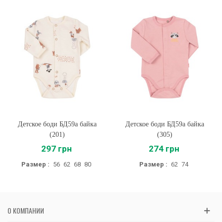
Детское боди БД59а байка
Детское боди БД59а байка
(201)
(305)
297 грн
274 грн
Размер :
56
62
68
80
Размер :
62
74
О КОМПАНИИ