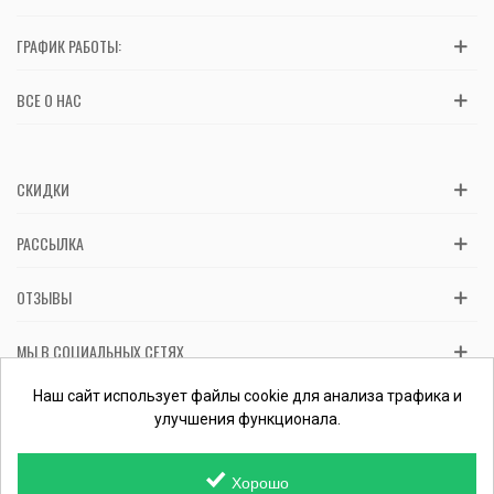
ГРАФИК РАБОТЫ:
ВСЕ О НАС
СКИДКИ
РАССЫЛКА
ОТЗЫВЫ
МЫ В СОЦИАЛЬНЫХ СЕТЯХ
Вас обслуживает ФЛП Косташ С.И., номер записи в ЕГР 2 673 000
Наш сайт использует файлы cookie для анализа трафика и
0000 057597 от 06.01.2017.
Проверить ФЛП
улучшения функционала.
Хорошо