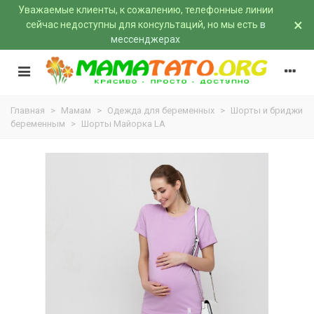
Уважаемые клиенты, к сожалению, телефонные линии
×
сейчас недоступны для консультаций, но мы есть
в
мессенджерах
Главная
>
Мамам
>
Одежда для беременных
>
Шорты и бриджи
беременным
>
Шорты Майорка LA