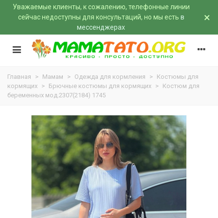
Уважаемые клиенты, к сожалению, телефонные линии
×
сейчас недоступны для консультаций, но мы есть
в
мессенджерах
Главная
>
Мамам
>
Одежда для кормления
>
Костюмы для
кормящих
>
Брючные костюмы для кормящих
>
Костюм для
беременных мод.2307(2184) 1745