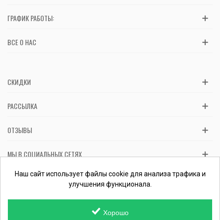
ГРАФИК РАБОТЫ:
ВСЕ О НАС
СКИДКИ
РАССЫЛКА
ОТЗЫВЫ
МЫ В СОЦИАЛЬНЫХ СЕТЯХ
Вас обслуживает ФЛП Косташ С.И., номер записи в ЕГР 2 673 000
Наш сайт использует файлы cookie для анализа трафика и
0000 057597 от 06.01.2017.
Проверить ФЛП
улучшения функционала.
Хорошо