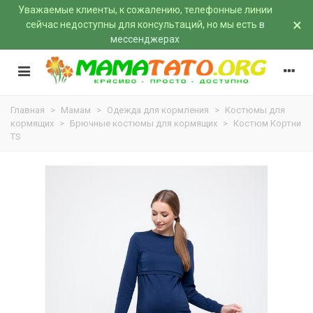
Уважаемые клиенты, к сожалению, телефонные линии
×
сейчас недоступны для консультаций, но мы есть
в
мессенджерах
Главная
>
Мамам
>
Одежда для кормления
>
Костюмы для
кормящих
>
Брючные костюмы для кормящих
>
Костюм Кортни
TS