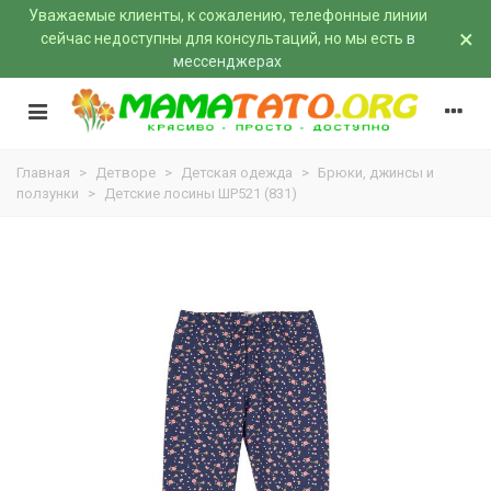
Уважаемые клиенты, к сожалению, телефонные линии
×
сейчас недоступны для консультаций, но мы есть
в
мессенджерах
Главная
>
Детворе
>
Детская одежда
>
Брюки, джинсы и
ползунки
>
Детские лосины ШР521 (831)