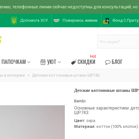
ению, телефонные линии сейчас недоступны для консультаций, но
Допомога ЗСУ
Повернись живим
Фонд С.Приту
Hot
ПАПОЧКАМ
УЮТ
СКИДКИ
БЛОГ
ы и ползунки
>
Детские коттоновые штаны ШР743
Детские коттоновые штаны ШР
Bembi
Основные характеристики дет
ШР743:
Цвет:
охра.
Материал:
коттон (100% хлопок).