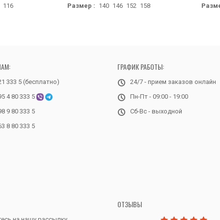
116
Размер :
140
146
152
158
Разме
НАМ:
ГРАФИК РАБОТЫ:
21 333 5 (бесплатно)
24/7 - прием заказов онлайн
95 4 80 333 5
Пн-Пт - 09:00 - 19:00
98 9 80 333 5
Сб-Вс - выходной
63 8 80 333 5
ОТЗЫВЫ
есь на нашу рассылку