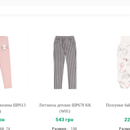
 лосины ШР613
Леггинсы детские ШР678 KK
Купить
Ползунки бай
Купи
)
(W01)
рн
543 грн
22
68
74
Размер :
158
Разме