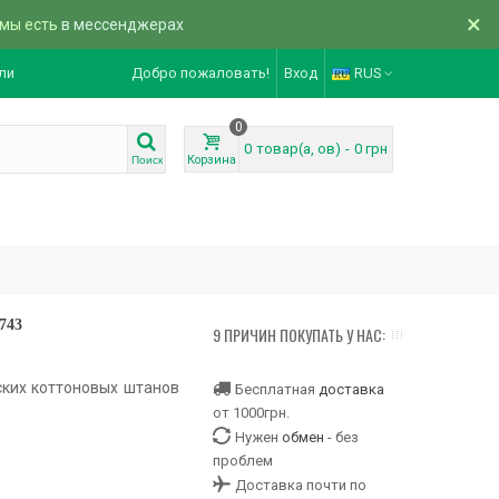
×
 мы есть
в мессенджерах
ли
Добро пожаловать!
Вход
RUS
0
0
товар(а, ов)
-
0 грн
Корзина
Поиск
743
9 ПРИЧИН ПОКУПАТЬ У НАС:
ских коттоновых штанов
Бесплатная
доставка
от 1000грн.
Нужен
обмен
- без
проблем
Доставка почти по