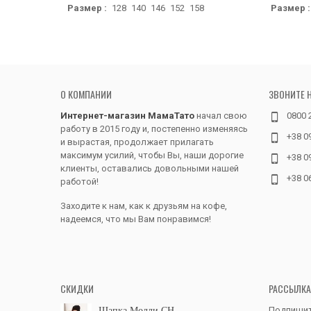
Размер :
128
140
146
152
158
Размер :
О КОМПАНИИ
ЗВОНИТЕ 
Интернет-магазин МамаТато
начал свою
0800 
работу в 2015 году и, постепенно изменяясь
+38 0
и вырастая, продолжает прилагать
максимум усилий, чтобы Вы, наши дорогие
+38 0
клиенты, оставались довольными нашей
+38 0
работой!
Заходите к нам, как к друзьям на кофе,
надеемся, что мы Вам понравимся!
СКИДКИ
РАССЫЛКА
Подпишит
Шапка Молли CH