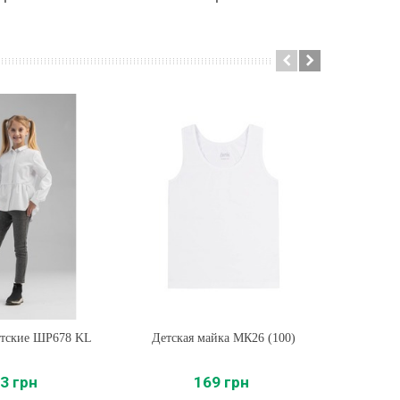
етские ШР678 KL
ть
Детская майка МК26 (100)
Купить
Детски
3 грн
169 грн
26