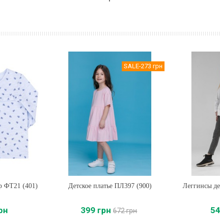
SALE
-273 грн
р ФТ21 (401)
Детское платье ПЛ397 (900)
Купить
Леггинсы д
Купи
рн
399 грн
54
672 грн