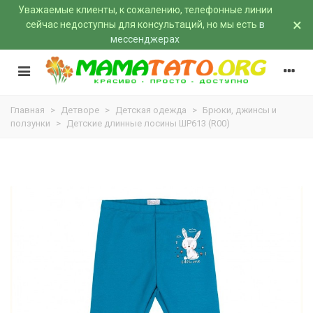
Уважаемые клиенты, к сожалению, телефонные линии
×
сейчас недоступны для консультаций, но мы есть
в
мессенджерах
Главная
>
Детворе
>
Детская одежда
>
Брюки, джинсы и
ползунки
>
Детские длинные лосины ШР613 (R00)