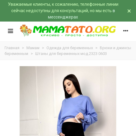
Уважаемые клиенты, к сожалению, телефонные линии
×
сейчас недоступны для консультаций, но мы есть
в
мессенджерах
Главная
>
Мамам
>
Одежда для беременных
>
Брюки и джинсы
беременным
>
Штаны для беременных мод.2323 0603