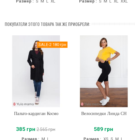
Размер :
S
M
L
XL
Размер :
S
M
L
XL
XXL
ПОКУПАТЕЛИ ЭТОГО ТОВАРА ТАК ЖЕ ПРИОБРЕЛИ:
SALE
-2 180 грн
Пальто-кардиган Космо
Велосипедки Линда CH
385 грн
589 грн
2 565 грн
Размер :
M
L
Размер :
XS
S
M
L