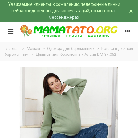
Уважаемые клиенты, к сожалению, телефонные линии
×
сейчас недоступны для консультаций, но мы есть
в
мессенджерах
Главная
>
Мамам
>
Одежда для беременных
>
Брюки и джинсы
беременным
>
Джинсы для беременных Алайя DM-34.052