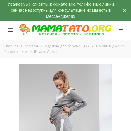
Уважаемые клиенты, к сожалению, телефонные линии
×
сейчас недоступны для консультаций, но мы есть
в
мессенджерах
Главная
>
Мамам
>
Одежда для беременных
>
Брюки и джинсы
беременным
>
Штаны Ламар