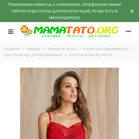
Уважаемые клиенты, к сожалению, телефонные линии
×
сейчас недоступны для консультаций, но мы есть
в
мессенджерах
Главная
>
Мамам
>
Женское белье
>
Белье для беременных
>
Бюстгальтер для беременных
>
Бюстгальтер Арлен RE