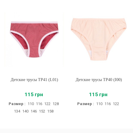
Детские трусы ТР41 (L01)
Детские трусы ТР40 (I00)
115 грн
115 грн
Размер :
110
116
122
128
Размер :
110
116
122
134
140
146
152
158