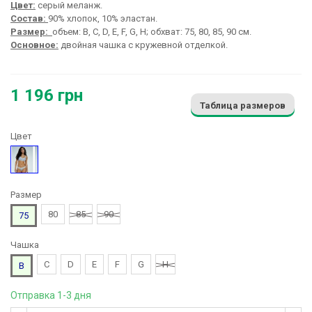
Цвет:
серый меланж.
Состав:
90% хлопок, 10% эластан.
Размер:
объем: B, C, D, E, F, G, H; обхват: 75, 80, 85, 90 см.
Основное:
двойная чашка с кружевной отделкой.
1 196 грн
Таблица размеров
Цвет
Серый
Размер
80
85
90
75
Чашка
C
D
E
F
G
H
B
Отправка 1-3 дня