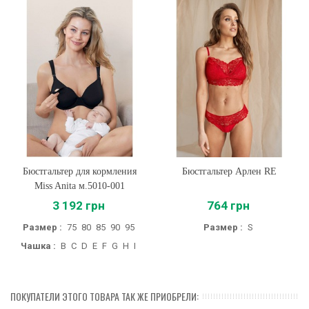
Бюстгальтер для кормления
Бюстгальтер Арлен RE
Miss Anita м.5010-001
3 192 грн
764 грн
Размер :
75
80
85
90
95
Размер :
S
Чашка :
B
C
D
E
F
G
H
I
ПОКУПАТЕЛИ ЭТОГО ТОВАРА ТАК ЖЕ ПРИОБРЕЛИ: