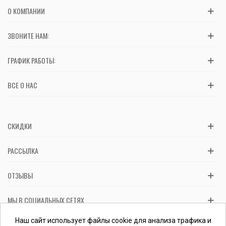
О КОМПАНИИ
ЗВОНИТЕ НАМ:
ГРАФИК РАБОТЫ:
ВСЕ О НАС
СКИДКИ
РАССЫЛКА
ОТЗЫВЫ
МЫ В СОЦИАЛЬНЫХ СЕТЯХ
Вас обслуживает ФЛП Косташ С.И., номер записи в ЕГР 2 673 000
Наш сайт использует файлы cookie для анализа трафика и