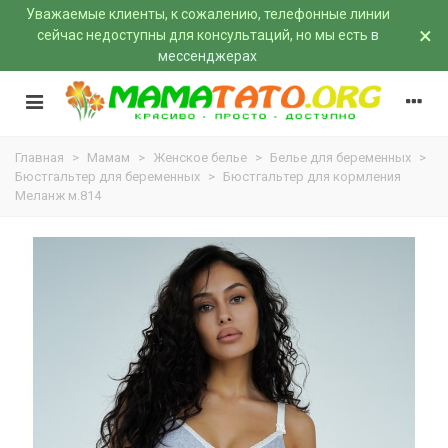
Уважаемые клиенты, к сожалению, телефонные линии
×
сейчас недоступны для консультаций, но мы есть
в
мессенджерах
Главная
>
Мамам
>
Женское белье
>
Белье для беременных
>
Бюстгальтер для беременных
>
Бюстгальтер для кормления
Меланж м.814