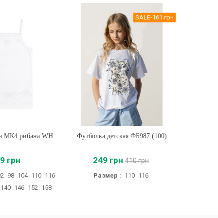
SALE
-161 грн
ка МК4 рибана WH
ть
Футболка детская ФБ987 (100)
Купить
Детская м
9 грн
249 грн
410 грн
92
98
104
110
116
Размер :
110
116
Размер :
140
146
152
158
128