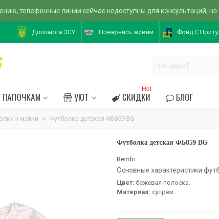
ению, телефонные линии сейчас недоступны для консультаций, но
Допомога ЗСУ
Повернись живим
Фонд С.Приту
Hot
ПАПОЧКАМ
УЮТ
СКИДКИ
БЛОГ
олки и майки
>
Футболка детская ФБ859 BG
Футболка детская ФБ859 BG
Bembi
Основные характеристики футб
Цвет:
бежевая полоска.
Материал:
супрем.