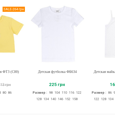
SALE
-264 грн
ая ФТ3 (C00)
Детская футболка ФБ634
Купить
Детская май
Купи
225 грн
16
413 грн
4
80
86
Размер :
98
104
110
116
122
Размер :
86
128
134
140
146
152
158
122
128
134