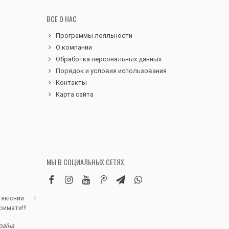
ВСЕ О НАС
Программы лояльности
О компании
Обработка персональных данных
Порядок и условия использования
Контакты
Карта сайта
МЫ В СОЦИАЛЬНЫХ СЕТЯХ
 якісний
Робила замовлення дитячих вельветових
Чудовий сервіс, 
римати!!!
штанів. Дуже вдячна магазину, доставка
надіслали замовле
швидка, якість виробу висока, розмір
раїна
відповідно до наданої магазином сітки.