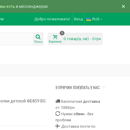
×
 мы есть
в мессенджерах
ли
Добро пожаловать!
Вход
RUS
0
0
товар(а, ов)
-
0 грн
Корзина
Поиск
9 ПРИЧИН ПОКУПАТЬ У НАС:
олки детской ФБ859 BG:
Бесплатная
доставка
от 1000грн.
Нужен
обмен
- без
проблем
Доставка почти по