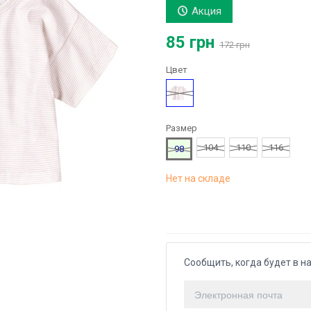
Акция
85 грн
172 грн
Цвет
Бежевый
Размер
104
110
116
98
Нет на складе
Сообщить, когда будет в н