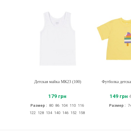
Детская майка МК23 (100)
Купить
Футболка детск
Купить
179 грн
149 грн
Размер :
80
86
104
110
116
Размер :
7
122
128
134
140
146
152
158