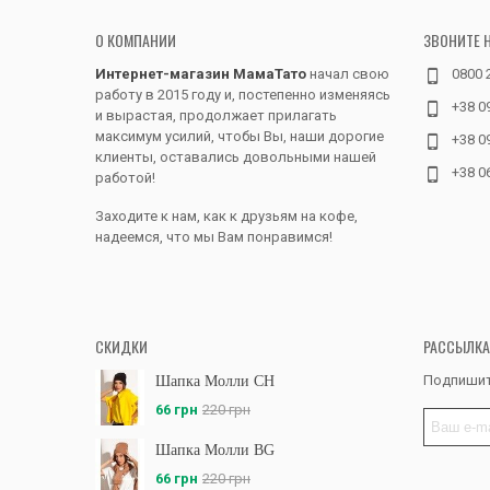
О КОМПАНИИ
ЗВОНИТЕ 
Интернет-магазин МамаТато
начал свою
0800 
работу в 2015 году и, постепенно изменяясь
+38 0
и вырастая, продолжает прилагать
максимум усилий, чтобы Вы, наши дорогие
+38 0
клиенты, оставались довольными нашей
+38 0
работой!
Заходите к нам, как к друзьям на кофе,
надеемся, что мы Вам понравимся!
СКИДКИ
РАССЫЛКА
Подпишит
Шапка Молли CH
66 грн
220 грн
Шапка Молли BG
66 грн
220 грн