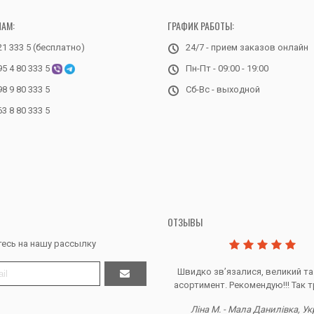
НАМ:
ГРАФИК РАБОТЫ:
21 333 5 (бесплатно)
24/7 - прием заказов онлайн
95 4 80 333 5
Пн-Пт - 09:00 - 19:00
98 9 80 333 5
Сб-Вс - выходной
63 8 80 333 5
ОТЗЫВЫ
есь на нашу рассылку
Дякую за все, продавець супер.
Швидко звʼязалися, великий та
асортимент. Рекомендую!!! Так т
Тетяна Ж. - Кривий ріг, Україна
Ліна М. - Мала Данилівка, Ук