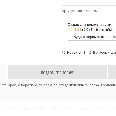
Артикул:
DI8285BE12520
Отзывы и комментарии
( 0.0 / 5) - 0 отзыв(ы)
Будьте первым, кто оста
Нравится
1
В список жел
ПОДРОБНЕЕ О ТОВАРЕ
ного
кроя,
с
коротким
рукавом
со спущенной
линией
плеча.
Горлови