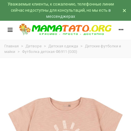
Уважаемые клиенты, к сожалению, телефонные линии
×
сейчас недоступны для консультаций, но мы есть
в
мессенджерах
Главная
>
Детворе
>
Детская одежда
>
Детские футболки и
майки
>
Футболка детская ФБ911 (G00)