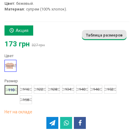
Цвет:
бежевый.
Материал:
супрем (100% хлопок).
Акция
Таблица размеров
173 грн
327 грн
Цвет
Бежевый
Размер
116
122
128
134
140
146
152
110
158
Нет на складе