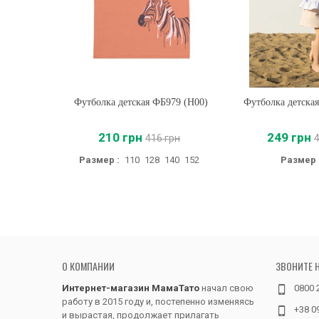
Футболка детская ФБ979 (H00)
Купить
Футболка детская
Купить
210 грн
249 грн
416 грн
Размер :
110
128
140
152
Размер 
О КОМПАНИИ
ЗВОНИТЕ 
Интернет-магазин МамаТато
начал свою
0800 
работу в 2015 году и, постепенно изменяясь
+38 0
и вырастая, продолжает прилагать