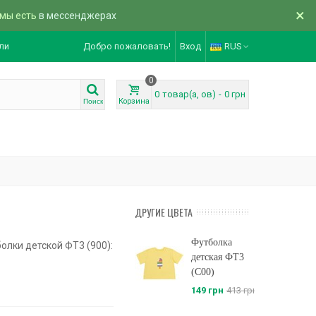
×
 мы есть
в мессенджерах
ли
Добро пожаловать!
Вход
RUS
0
0
товар(а, ов)
-
0 грн
Корзина
Поиск
ДРУГИЕ ЦВЕТА
Футболка
олки детской ФТ3 (900):
детская ФТ3
(C00)
149 грн
413 грн