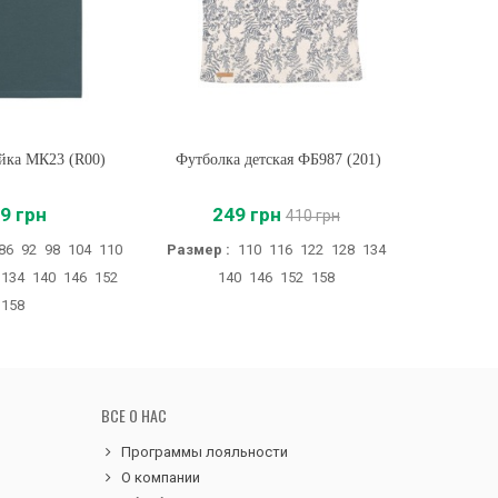
йка МК23 (R00)
ть
Футболка детская ФБ987 (201)
Купить
Футбол
9 грн
249 грн
410 грн
86
92
98
104
110
Размер :
110
116
122
128
134
Разм
134
140
146
152
140
146
152
158
158
ВСЕ О НАС
Программы лояльности
О компании