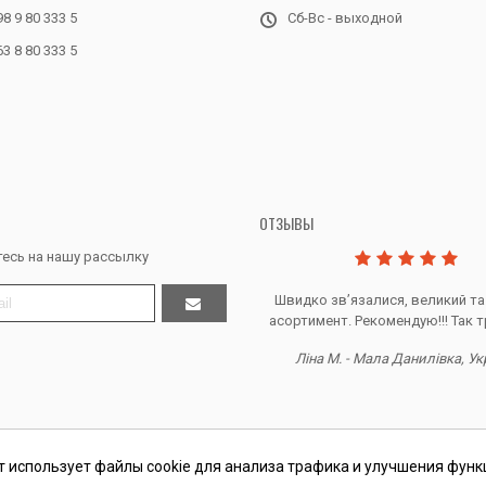
98 9 80 333 5
Сб-Вс - выходной
63 8 80 333 5
ОТЗЫВЫ
есь на нашу рассылку
Дякую за все, продавець супер.
Швидко звʼязалися, великий та
асортимент. Рекомендую!!! Так т
Тетяна Ж. - Кривий ріг, Україна
Ліна М. - Мала Данилівка, Ук
т использует файлы cookie для анализа трафика и улучшения функ