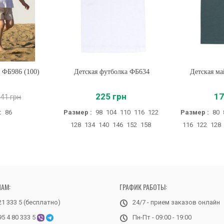
 ФБ986 (100)
Детская футболка ФБ634
Купить
Детская ма
Купи
225 грн
17
441 грн
:
86
Размер :
98
104
110
116
122
Размер :
80
128
134
140
146
152
158
116
122
128
НАМ:
ГРАФИК РАБОТЫ:
21 333 5 (бесплатно)
24/7 - прием заказов онлайн
95 4 80 333 5
Пн-Пт - 09:00 - 19:00