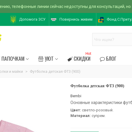
ению, телефонные линии сейчас недоступны для консультаций, но
Допомога ЗСУ
Повернись живим
Фонд С.Приту
Hot
ПАПОЧКАМ
УЮТ
СКИДКИ
БЛОГ
олки и майки
>
Футболка детская ФТ3 (900)
Футболка детская ФТ3 (900)
Bembi
Основные характеристики футб
Цвет:
светло-розовый.
Материал:
супрем.