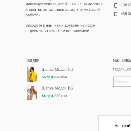
максимум усилий, чтобы Вы, наши дорогие
+38 0
клиенты, оставались довольными нашей
+38 0
работой!
Заходите к нам, как к друзьям на кофе,
надеемся, что мы Вам понравимся!
СКИДКИ
РАССЫЛКА
Подпишит
Шапка Молли CH
66 грн
220 грн
Шапка Молли BG
66 грн
220 грн
Наш сай