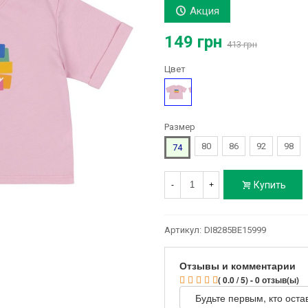
Акция
149 грн
413 грн
Цвет
Розовый
Размер
80
86
92
98
74
Купить
-
+
Артикул:
DI8285BE15999
Отзывы и комментарии
( 0.0 / 5) - 0 отзыв(ы)
Будьте первым, кто оста