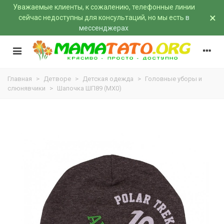
Уважаемые клиенты, к сожалению, телефонные линии
×
сейчас недоступны для консультаций, но мы есть
в
мессенджерах
Главная
>
Детворе
>
Детская одежда
>
Головные уборы и
слюнявчики
>
Шапочка ШП89 (MX0)