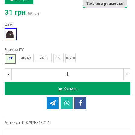
Таблица размеров
31 грн
69 грн
Цвет
Серый
Размер ГУ
48/49
50/51
52
53
47
-
+
Купить
Артикул:
DI8297BE14214