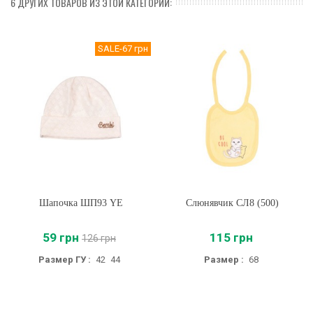
6 ДРУГИХ ТОВАРОВ ИЗ ЭТОЙ КАТЕГОРИИ:
SALE
-67 грн
Шапочка ШП93 YE
Слюнявчик СЛ8 (500)
59 грн
115 грн
126 грн
Размер ГУ :
42
44
Размер :
68