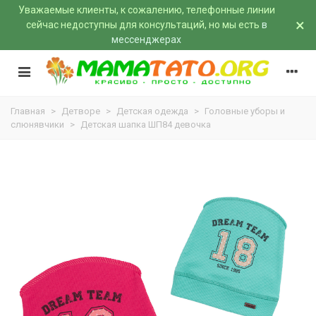
Уважаемые клиенты, к сожалению, телефонные линии
×
сейчас недоступны для консультаций, но мы есть
в
мессенджерах
Главная
>
Детворе
>
Детская одежда
>
Головные уборы и
слюнявчики
>
Детская шапка ШП84 девочка