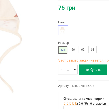
75 грн
Цвет
Рисунок
Размер
56
62
68
50
Этот размер заканчивается. То
Купить
-
+
Артикул:
DI8297BE15727
Отзывы и комментарии
( 0.0 / 5) - 0 отзыв(ы)