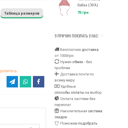
байка (30A)
75 грн
Таблица размеров
9 ПРИЧИН ПОКУПАТЬ У НАС:
Бесплатная
доставка
от 1000грн.
Нужен
обмен
- без
проблем
ропитесь.
Доставка почти по
всему миру
Удобные
способы оплаты
на выбор
Оплата частями без
переплат
Накопительная
система
скидок
Поможем
подобрать