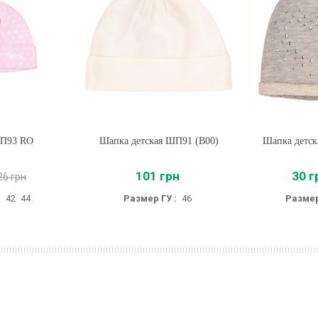
П93 RO
Шапка детская ШП91 (B00)
Купить
Шапка детск
Купи
101 грн
30 г
26 грн
:
42
44
Размер ГУ :
46
Размер