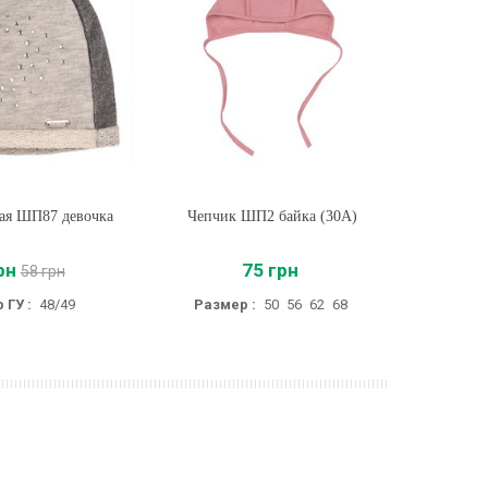
ая ШП87 девочка
ть
Чепчик ШП2 байка (30A)
Купить
Ша
рн
75 грн
58 грн
 ГУ :
48/49
Размер :
50
56
62
68
Р