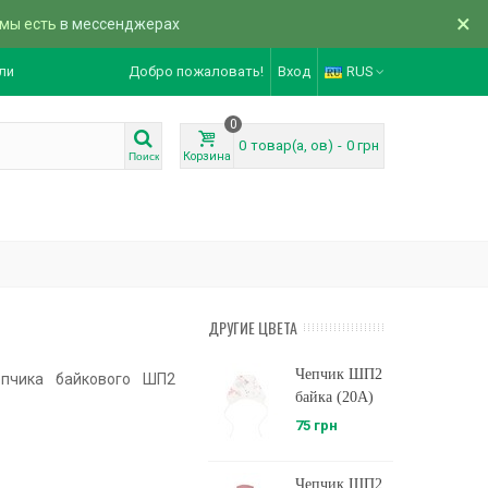
×
 мы есть
в мессенджерах
ли
Добро пожаловать!
Вход
RUS
0
0
товар(а, ов)
-
0 грн
Корзина
Поиск
ДРУГИЕ ЦВЕТА
Чепчик ШП2
епчика байкового ШП2
байка (20A)
75 грн
Чепчик ШП2