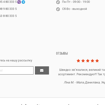
95 4 80 333 5
Пн-Пт - 09:00 - 19:00
98 9 80 333 5
Сб-Вс - выходной
63 8 80 333 5
ОТЗЫВЫ
есь на нашу рассылку
Дякую за все, продавець супер.
Швидко звʼязалися, великий та
асортимент. Рекомендую!!! Так т
Тетяна Ж. - Кривий ріг, Україна
Ліна М. - Мала Данилівка, Ук