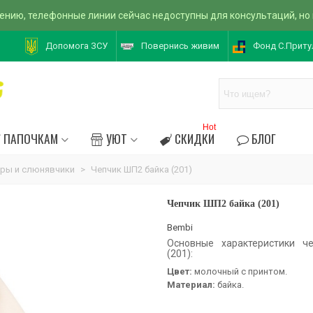
ению, телефонные линии сейчас недоступны для консультаций, но
Допомога ЗСУ
Повернись живим
Фонд С.Приту
Hot
ПАПОЧКАМ
УЮТ
СКИДКИ
БЛОГ
ры и слюнявчики
>
Чепчик ШП2 байка (201)
Чепчик ШП2 байка (201)
Bembi
Основные характеристики ч
(201):
Цвет:
молочный с принтом.
Материал:
байка.