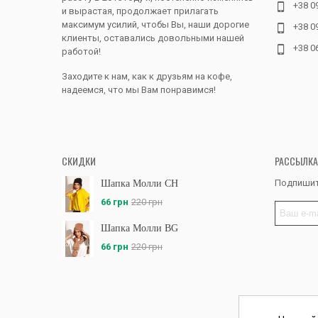
+38 0
и вырастая, продолжает прилагать
максимум усилий, чтобы Вы, наши дорогие
+38 0
клиенты, оставались довольными нашей
+38 0
работой!
Заходите к нам, как к друзьям на кофе,
надеемся, что мы Вам понравимся!
СКИДКИ
РАССЫЛКА
Подпишит
Шапка Молли CH
66 грн
220 грн
Шапка Молли BG
66 грн
220 грн