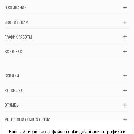
О КОМПАНИИ
ЗВОНИТЕ НАМ:
ГРАФИК РАБОТЫ:
ВСЕ О НАС
СКИДКИ
РАССЫЛКА
ОТЗЫВЫ
МЫ В СОЦИАЛЬНЫХ СЕТЯХ
Вас обслуживает ФЛП Косташ С.И., номер записи в ЕГР 2 673 000
Наш сайт использует файлы cookie для анализа трафика и