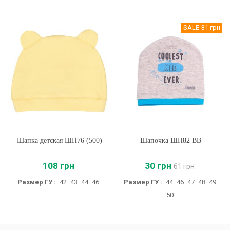
SALE
-31 грн
Шапка детская ШП76 (500)
Шапочка ШП82 BB
108 грн
30 грн
61 грн
Размер ГУ :
42
43
44
46
Размер ГУ :
44
46
47
48
49
50