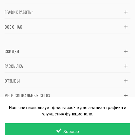
ГРАФИК РАБОТЫ:
ВСЕ О НАС
СКИДКИ
РАССЫЛКА
ОТЗЫВЫ
МЫ В СОЦИАЛЬНЫХ СЕТЯХ
Вас обслуживает ФЛП Косташ С.И., номер записи в ЕГР 2 673 000
Наш сайт использует файлы cookie для анализа трафика и
0000 057597 от 06.01.2017.
Проверить ФЛП
улучшения функционала.
Хорошо