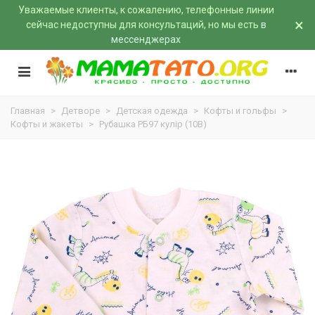
Уважаемые клиенты, к сожалению, телефонные линии
×
сейчас недоступны для консультаций, но мы есть
в
мессенджерах
Главная
>
Детворе
>
Детская одежда
>
Кофты и гольфы
>
Кофты и жакеты
>
Рубашка РБ97 кулір (10B)