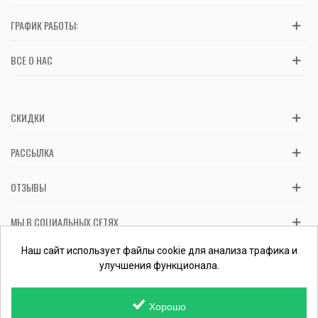
ГРАФИК РАБОТЫ:
ВСЕ О НАС
СКИДКИ
РАССЫЛКА
ОТЗЫВЫ
МЫ В СОЦИАЛЬНЫХ СЕТЯХ
Вас обслуживает ФЛП Косташ С.И., номер записи в ЕГР 2 673 000
Наш сайт использует файлы cookie для анализа трафика и
0000 057597 от 06.01.2017.
Проверить ФЛП
улучшения функционала.
Хорошо