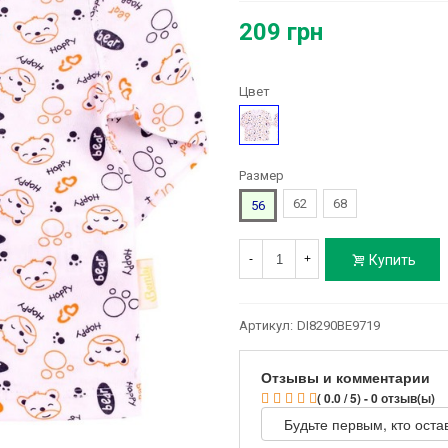
209 грн
Цвет
Рисунок
Размер
62
68
56
Купить
-
+
Артикул:
DI8290BE9719
Отзывы и комментарии
( 0.0 / 5) - 0 отзыв(ы)
Будьте первым, кто оста