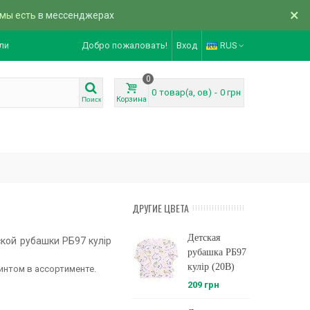
×
 мы есть
в мессенджерах
ли
Добро пожаловать!
Вход
RUS
0
0
товар(а, ов)
-
0 грн
Корзина
Поиск
ДРУГИЕ ЦВЕТА
Детская
кой рубашки РБ97 кулір
рубашка РБ97
кулір (20B)
интом в ассортименте.
209 грн