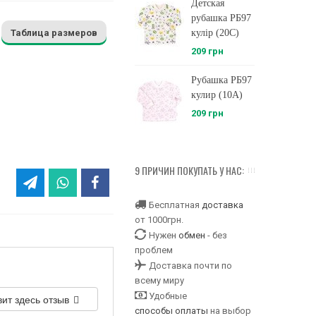
Детская
рубашка РБ97
Таблица размеров
кулір (20C)
209 грн
Рубашка РБ97
кулир (10А)
209 грн
9 ПРИЧИН ПОКУПАТЬ У НАС:
Бесплатная
доставка
от 1000грн.
Нужен
обмен
- без
проблем
Доставка почти по
всему миру
Удобные
вит здесь отзыв
способы оплаты
на выбор