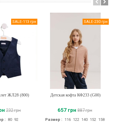
SALE
-113 грн
SALE
-230 грн
лет ЖЛ28 (800)
ть
Детская кофта КФ233 (G00)
Купить
Распашон
рн
657 грн
28
232 грн
887 грн
р :
80
92
Размер :
116
122
140
152
158