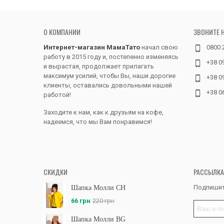
О КОМПАНИИ
ЗВОНИТЕ 
Интернет-магазин МамаТато
начал свою
0800 
работу в 2015 году и, постепенно изменяясь
+38 0
и вырастая, продолжает прилагать
максимум усилий, чтобы Вы, наши дорогие
+38 0
клиенты, оставались довольными нашей
+38 0
работой!
Заходите к нам, как к друзьям на кофе,
надеемся, что мы Вам понравимся!
СКИДКИ
РАССЫЛКА
Подпишит
Шапка Молли CH
66 грн
220 грн
Шапка Молли BG