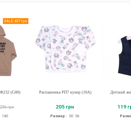
SALE
-437 грн
КФ232 (G00)
Распашонка РП7 кулир (10А)
Купить
Детский жи
Купи
205 грн
119 г
 296 грн
140
Размер :
50
56
Разме