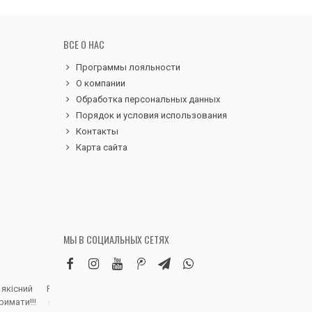
ВСЕ О НАС
Программы лояльности
О компании
Обработка персональных данных
Порядок и условия использования
Контакты
Карта сайта
МЫ В СОЦИАЛЬНЫХ СЕТЯХ
 якісний
Робила замовлення дитячих вельветових
Чудовий сервіс, 
римати!!!
штанів. Дуже вдячна магазину, доставка
надіслали замовле