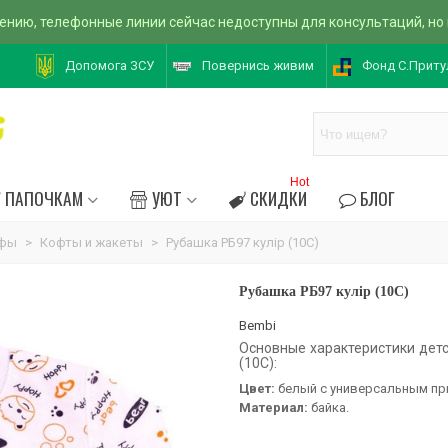
ению, телефонные линии сейчас недоступны для консультаций, но
Допомога ЗСУ
Повернись живим
Фонд С.Приту
Hot
ПАПОЧКАМ
УЮТ
СКИДКИ
БЛОГ
ьфы
>
Кофты и жакеты
>
Рубашка РБ97 кулір (10C)
Рубашка РБ97 кулір (10C)
Bembi
Основные характеристики детс
(10C):
Цвет:
белый с универсальным пр
Материал:
байка.