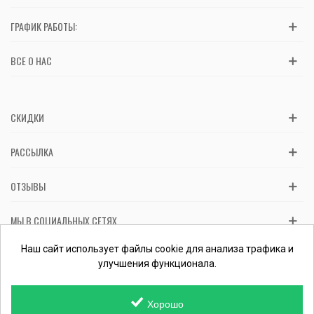
ГРАФИК РАБОТЫ:
ВСЕ О НАС
СКИДКИ
РАССЫЛКА
ОТЗЫВЫ
МЫ В СОЦИАЛЬНЫХ СЕТЯХ
Вас обслуживает ФЛП Косташ С.И., номер записи в ЕГР 2 673 000
Наш сайт использует файлы cookie для анализа трафика и
0000 057597 от 06.01.2017.
Проверить ФЛП
улучшения функционала.
Хорошо