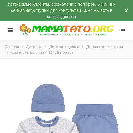
Уважаемые клиенты, к сожалению, телефонные линии
×
сейчас недоступны для консультаций, но мы есть
в
мессенджерах
Главная
>
Детворе
>
Детская одежда
>
Детские комплекты
>
Комплект детский КП275 BB байка