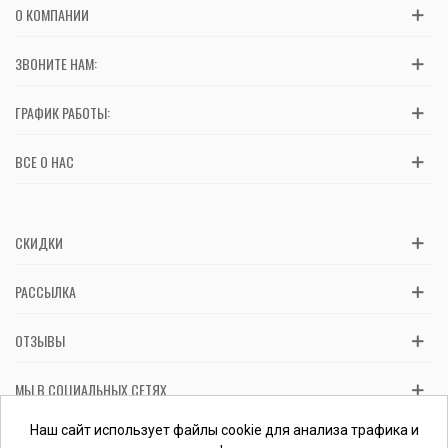
О КОМПАНИИ
ЗВОНИТЕ НАМ:
ГРАФИК РАБОТЫ:
ВСЕ О НАС
СКИДКИ
РАССЫЛКА
ОТЗЫВЫ
МЫ В СОЦИАЛЬНЫХ СЕТЯХ
Вас обслуживает ФЛП Косташ С.И., номер записи в ЕГР 2 673 000
Наш сайт использует файлы cookie для анализа трафика и
0000 057597 от 06.01.2017.
Проверить ФЛП