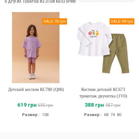
6 ДРУГИХ ТОВАРОВ ИЗ ЭТОЙ КАТЕГОРИИ:
SALE
-76 грн
SALE
-99 грн
Детский костюм КС780 (Q00)
Костюм детский КС673
трикотаж двунитка (1V0)
619 грн
388 грн
695 грн
487 грн
Размер :
158
Размер :
68
74
80