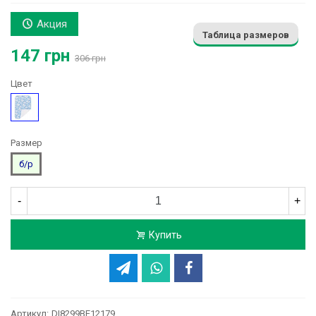
Акция
Таблица размеров
147 грн
306 грн
Цвет
Голубой
Размер
б/р
-
+
Купить
Артикул:
DI8299BE12179