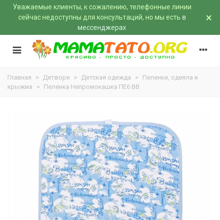
Уважаемые клиенты, к сожалению, телефонные линии
×
сейчас недоступны для консультаций, но мы есть
в
мессенджерах
Главная
>
Детворе
>
Детская одежда
>
Пеленки, одеяла и
крыжма
>
Пеленка Непромокашка ПЕ6 BB