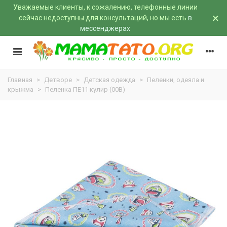
Уважаемые клиенты, к сожалению, телефонные линии
×
сейчас недоступны для консультаций, но мы есть
в
мессенджерах
Главная
>
Детворе
>
Детская одежда
>
Пеленки, одеяла и
крыжма
>
Пеленка ПЕ11 кулир (00B)