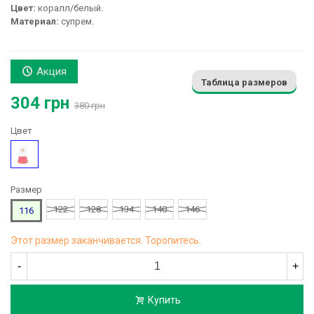
Цвет:
коралл/белый.
Материал:
супрем.
Акция
Таблица размеров
304 грн
380 грн
Цвет
Коралл
Размер
122
128
134
140
146
116
Этот размер заканчивается. Торопитесь.
-
+
Купить