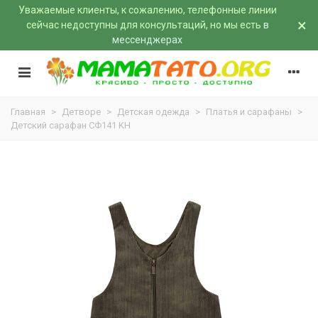
Уважаемые клиенты, к сожалению, телефонные линии
×
сейчас недоступны для консультаций, но мы есть
в
мессенджерах
Главная
>
Детворе
>
Детская одежда
>
Платья и сарафаны
>
Детский сарафан СФ141 KH