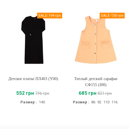
SALE
-194 грн
SALE
-136 грн
Детское платье ПЛ403 (Y00)
Теплый детский сарафан
СФ155 (I00)
552 грн
685 грн
746 грн
821 грн
Размер :
140
Размер :
86
92
110
116