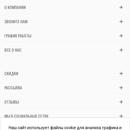
О КОМПАНИИ
ЗВОНИТЕ НАМ:
ГРАФИК РАБОТЫ:
ВСЕ О НАС
СКИДКИ
РАССЫЛКА
ОТЗЫВЫ
МЫ В СОЦИАЛЬНЫХ СЕТЯХ
Вас обслуживает ФЛП Косташ С.И., номер записи в ЕГР 2 673 000
Наш сайт использует файлы cookie для анализа трафика и