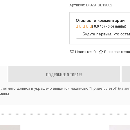
Артикул:
DI8291BE13882
Отзывы и комментарии
( 0.0 / 5) - 0 отзыв(ы)
Будьте первым, кто оста
Нравится
0
В список жел
ПОДРОБНЕЕ О ТОВАРЕ
о летнего джинса и украшено вышитой надписью "Привет, лето!" (на анг
маны.