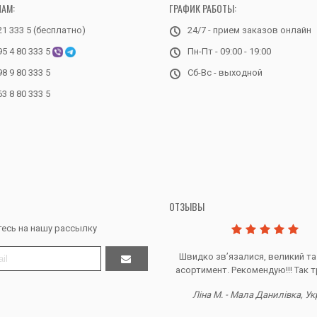
НАМ:
ГРАФИК РАБОТЫ:
21 333 5 (бесплатно)
24/7 - прием заказов онлайн
95 4 80 333 5
Пн-Пт - 09:00 - 19:00
98 9 80 333 5
Сб-Вс - выходной
63 8 80 333 5
ОТЗЫВЫ
есь на нашу рассылку
Дякую за все, продавець супер.
Швидко звʼязалися, великий та
асортимент. Рекомендую!!! Так т
Тетяна Ж. - Кривий ріг, Україна
Ліна М. - Мала Данилівка, Ук