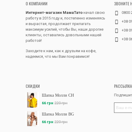
О КОМПАНИИ
ЗВОНИТЕ 
Интернет-магазин МамаТато
начал свою
0800 
работу в 2015 году и, постепенно изменяясь
+38 0
и вырастая, продолжает прилагать
максимум усилий, чтобы Вы, наши дорогие
+38 0
клиенты, оставались довольными нашей
+38 0
работой!
Заходите к нам, как к друзьям на кофе,
надеемся, что мы Вам понравимся!
СКИДКИ
РАССЫЛКА
Подпишит
Шапка Молли CH
66 грн
220 грн
Шапка Молли BG
66 грн
220 грн