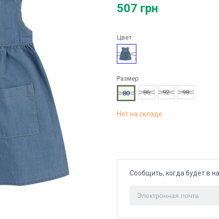
507 грн
Цвет
Голубой
Размер
86
92
98
80
Нет на складе
Сообщить, когда будет в н