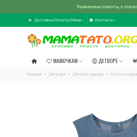
Уважаемые клиенты, к сожал
Доставка/Оплата/Обмен
Контакты
МАМОЧКАМ
ДЕТВОРЕ
Главная
>
Детворе
>
Детская одежда
>
Платья и сар