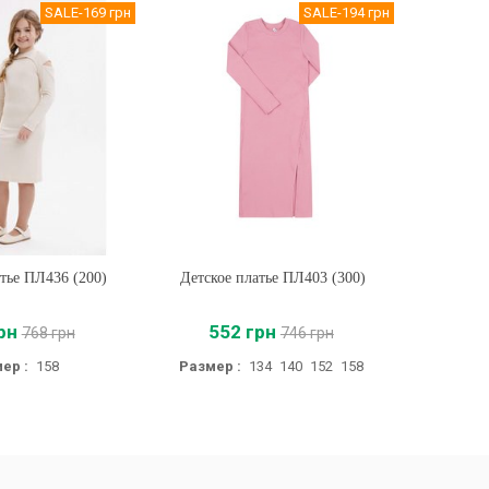
SALE
-169 грн
SALE
-194 грн
атье ПЛ436 (200)
ть
Детское платье ПЛ403 (300)
Купить
Теплый д
рн
552 грн
45
768 грн
746 грн
ер :
158
Размер :
134
140
152
158
Раз