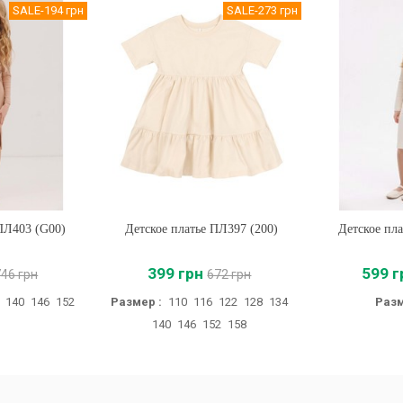
SALE
-194 грн
SALE
-273 грн
 ПЛ403 (G00)
Детское платье ПЛ397 (200)
Купить
Детское пл
Купи
399 грн
599 г
746 грн
672 грн
140
146
152
Размер :
110
116
122
128
134
Разм
140
146
152
158