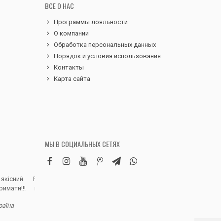
ВСЕ О НАС
Программы лояльности
О компании
Обработка персональных данных
Порядок и условия использования
Контакты
Карта сайта
МЫ В СОЦИАЛЬНЫХ СЕТЯХ
 якісний
Робила замовлення дитячих вельветових
Чудовий сервіс, 
римати!!!
штанів. Дуже вдячна магазину, доставка
надіслали замовле
швидка, якість виробу висока, розмір
раїна
відповідно до наданої магазином сітки.
Полинa Г. - В
Дитина задоволена, а це головне)