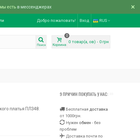
×
 мы есть
в мессенджерах
ли
Добро пожаловать!
Вход
RUS
0
0
товар(а, ов)
-
0 грн
Корзина
Поиск
9 ПРИЧИН ПОКУПАТЬ У НАС:
кого платья ПЛ348:
Бесплатная
доставка
от 1000грн.
Нужен
обмен
- без
проблем
Доставка почти по