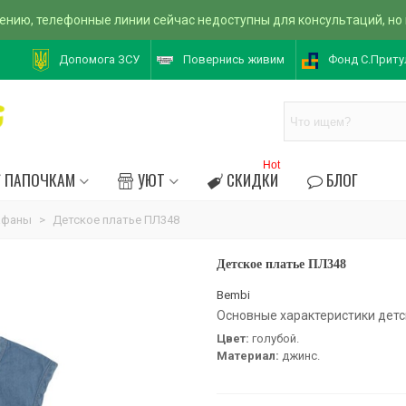
ению, телефонные линии сейчас недоступны для консультаций, но
Допомога ЗСУ
Повернись живим
Фонд С.Приту
Hot
ПАПОЧКАМ
УЮТ
СКИДКИ
БЛОГ
афаны
>
Детское платье ПЛ348
Детское платье ПЛ348
Bembi
Основные характеристики детс
Цвет:
голубой.
Материал:
джинс.