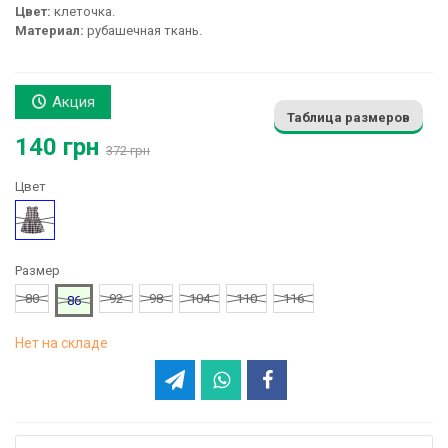
Цвет:
клеточка.
Материал:
рубашечная ткань.
Акция
Таблица размеров
140 грн
372 грн
Цвет
Рисунок
Размер
80
92
98
104
110
116
86
Нет на складе