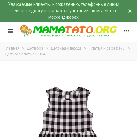
Уважаемые клиенты, к сожалению, телефонные линии
×
сейчас недоступны для консультаций, но мы есть
в
мессенджерах
Главная
>
Детворе
>
Детская одежда
>
Платья и сарафаны
>
Детское платье ПЛ349