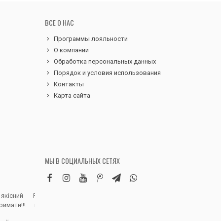
ВСЕ О НАС
Программы лояльности
О компании
Обработка персональных данных
Порядок и условия использования
Контакты
Карта сайта
МЫ В СОЦИАЛЬНЫХ СЕТЯХ
 якісний
Робила замовлення дитячих вельветових
Чудовий сервіс, 
римати!!!
штанів. Дуже вдячна магазину, доставка
надіслали замовле
швидка, якість виробу висока, розмір