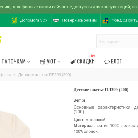
ению, телефонные линии сейчас недоступны для консультаций, но
Допомога ЗСУ
Повернись живим
Фонд С.Приту
Hot
ПАПОЧКАМ
УЮТ
СКИДКИ
БЛОГ
афаны
>
Детское платье ПЛ399 (200)
Детское платье ПЛ399 (200)
Bembi
Основные характеристики д
(200):
Цвет:
молочный.
Материал:
фатин 100% полиэст
100% хлопок.