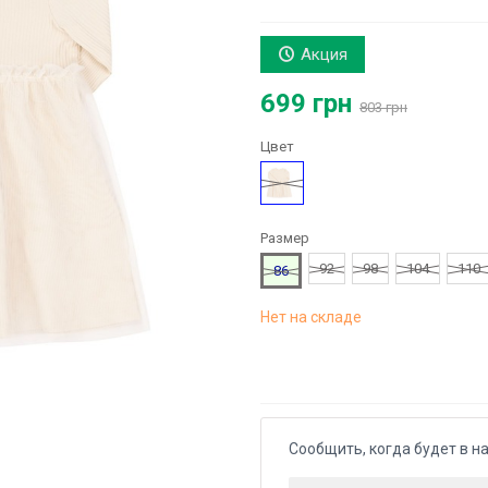
Акция
699 грн
803 грн
Цвет
Молочный
Размер
92
98
104
110
86
Нет на складе
Сообщить, когда будет в н