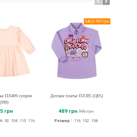
SALE
-507 грн
тье ПЛ409 супрем
ть
Детское платье ПЛ385 (Q05)
Купить
Детское
(I00)
5 грн
489 грн
28
996 грн
86
92
104
110
116
Размер :
116
152
158
Размер