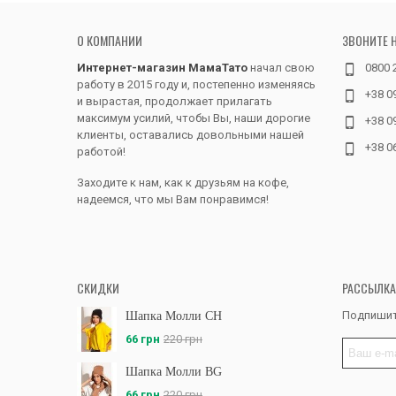
О КОМПАНИИ
ЗВОНИТЕ 
Интернет-магазин МамаТато
начал свою
0800 
работу в 2015 году и, постепенно изменяясь
+38 0
и вырастая, продолжает прилагать
максимум усилий, чтобы Вы, наши дорогие
+38 0
клиенты, оставались довольными нашей
+38 0
работой!
Заходите к нам, как к друзьям на кофе,
надеемся, что мы Вам понравимся!
СКИДКИ
РАССЫЛКА
Подпишит
Шапка Молли CH
66 грн
220 грн
Шапка Молли BG
66 грн
220 грн