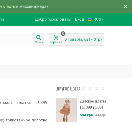
×
 мы есть
в мессенджерах
ли
Добро пожаловать!
Вход
RUS
0
0
товар(а, ов)
-
0 грн
Корзина
Поиск
ДРУГИЕ ЦВЕТА
Детское платье
етского платья ПЛ399
ПЛ399 (G00)
594 грн
803 грн
ер; трикотажное полотно