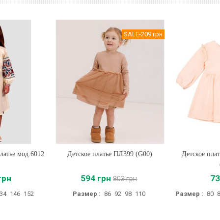
SALE
-209 грн
латье мод.6012
Детское платье ПЛ399 (G00)
Купить
Детское пла
Купи
грн
594 грн
73
803 грн
34
146
152
Размер :
86
92
98
110
Размер :
80