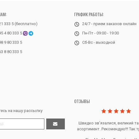
НАМ:
ГРАФИК РАБОТЫ:
21 333 5 (бесплатно)
24/7 - прием заказов онлайн
95 4 80 333 5
Пн-Пт - 09:00 - 19:00
98 9 80 333 5
Сб-Вс - выходной
63 8 80 333 5
ОТЗЫВЫ
есь на нашу рассылку
Дякую за все, продавець супер.
Швидко звʼязалися, великий та
асортимент. Рекомендую!!! Так т
Тетяна Ж. - Кривий ріг, Україна