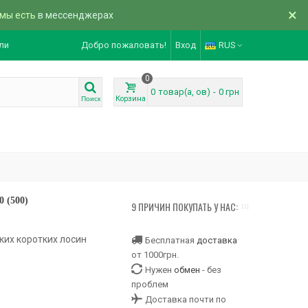
×
 мы есть
в мессенджерах
ли
Добро пожаловать!
Вход
RUS
0
0
товар(а, ов)
-
0 грн
Корзина
Поиск
 (500)
9 ПРИЧИН ПОКУПАТЬ У НАС:
ких коротких лосин
Бесплатная
доставка
от 1000грн.
Нужен
обмен
- без
проблем
Доставка почти по