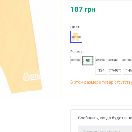
187 грн
Цвет
Желтый
Размер
86
98
104
110
92
134
140
146
В этом размере товар отсутств
Сообщить, когда будет в н