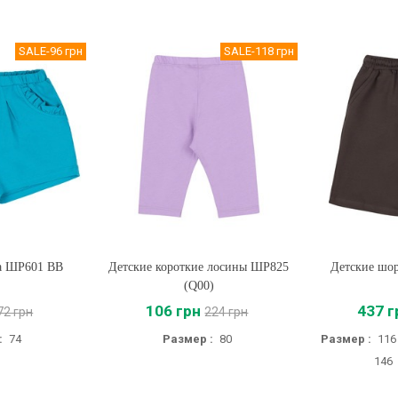
SALE
-96 грн
SALE
-118 грн
а ШР601 BB
Детские короткие лосины ШР825
Купить
Детские шо
Купи
(Q00)
106 грн
437 г
72 грн
224 грн
:
74
Размер :
80
Размер :
116
146