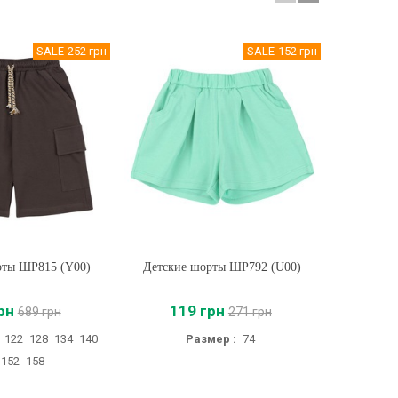
SALE
-252 грн
SALE
-152 грн
рты ШР815 (Y00)
ть
Детские шорты ШР792 (U00)
Купить
Детские 
рн
119 грн
17
689 грн
271 грн
122
128
134
140
Размер :
74
152
158