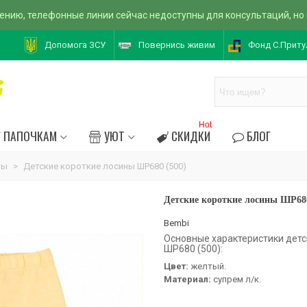
ению, телефонные линии сейчас недоступны для консультаций, но
Допомога ЗСУ
Повернись живим
Фонд С.Приту
Hot
ПАПОЧКАМ
УЮТ
СКИДКИ
БЛОГ
ты
>
Детские короткие лосины ШР680 (500)
Детские короткие лосины ШР680
Bembi
Основные характеристики детс
ШР680 (500):
Цвет:
желтый.
Материал:
супрем л/к.