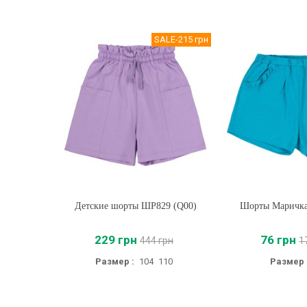
SALE
-215 грн
Детские шорты ШР829 (Q00)
Купить
Шорты Маричк
Купить
229 грн
76 грн
444 грн
1
Размер :
104
110
Размер 