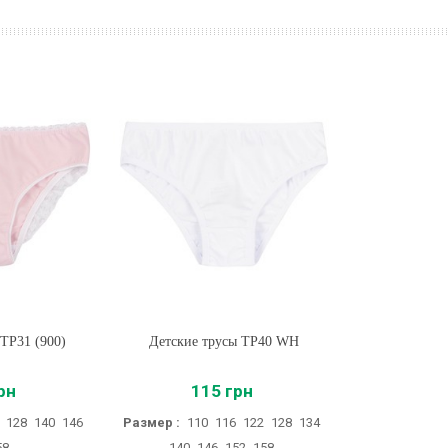
ТР31 (900)
Детские трусы ТР40 WH
Купить
рн
115 грн
128
140
146
Размер :
110
116
122
128
134
58
140
146
152
158