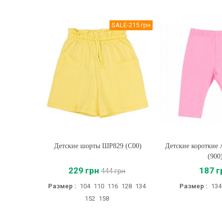
SALE
-215 грн
Детские шорты ШР829 (C00)
Купить
Детские короткие
Купить
(900
229 грн
187 г
444 грн
Размер :
104
110
116
128
134
Размер :
134
152
158