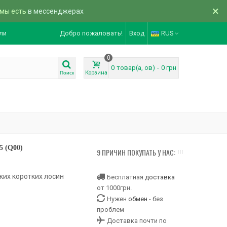
×
 мы есть
в мессенджерах
ли
Добро пожаловать!
Вход
RUS
0
0
товар(а, ов)
-
0 грн
Корзина
Поиск
5 (Q00)
9 ПРИЧИН ПОКУПАТЬ У НАС:
ких коротких лосин
Бесплатная
доставка
от 1000грн.
Нужен
обмен
- без
проблем
Доставка почти по