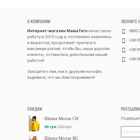
О КОМПАНИИ
ЗВОНИТЕ 
Интернет-магазин МамаТато
начал свою
0800 
работу в 2015 году и, постепенно изменяясь
+38 0
и вырастая, продолжает прилагать
максимум усилий, чтобы Вы, наши дорогие
+38 0
клиенты, оставались довольными нашей
+38 0
работой!
Заходите к нам, как к друзьям на кофе,
надеемся, что мы Вам понравимся!
СКИДКИ
РАССЫЛКА
Подпишит
Шапка Молли CH
66 грн
220 грн
Шапка Молли BG