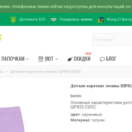
ению, телефонные линии сейчас недоступны для консультаций, но
Допомога ЗСУ
Повернись живим
Фонд С.Приту
Hot
ПАПОЧКАМ
УЮТ
СКИДКИ
БЛОГ
ты
>
Детские короткие лосины ШР825 (Q00)
Детские короткие лосины ШР82
Bembi
Основные характеристики детс
ШР825 (Q00):
Цвет:
сиреневый.
Материал:
супрем.