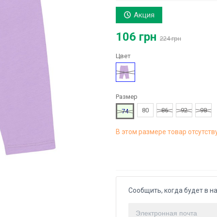
Акция
106 грн
224 грн
Цвет
Фиолетовый
Размер
80
86
92
98
74
В этом размере товар отсутств
Сообщить, когда будет в н