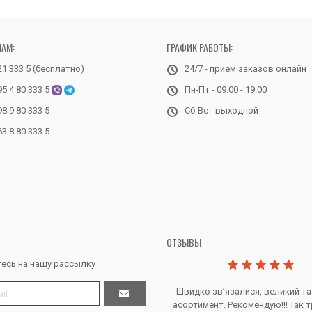
НАМ:
ГРАФИК РАБОТЫ:
21 333 5 (бесплатно)
24/7 - прием заказов онлайн
95 4 80 333 5
Пн-Пт - 09:00 - 19:00
98 9 80 333 5
Сб-Вс - выходной
63 8 80 333 5
ОТЗЫВЫ
есь на нашу рассылку
Дякую за все, продавець супер.
Швидко звʼязалися, великий та
асортимент. Рекомендую!!! Так т