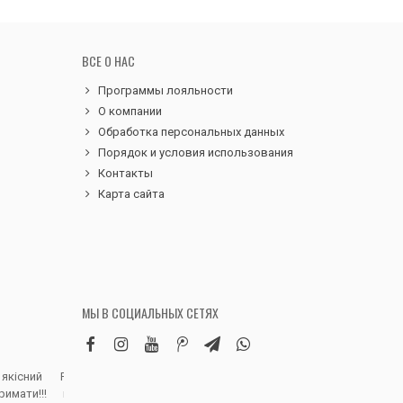
ВСЕ О НАС
Программы лояльности
О компании
Обработка персональных данных
Порядок и условия использования
Контакты
Карта сайта
МЫ В СОЦИАЛЬНЫХ СЕТЯХ
 якісний
Робила замовлення дитячих вельветових
Чудовий сервіс, 
римати!!!
штанів. Дуже вдячна магазину, доставка
надіслали замовле