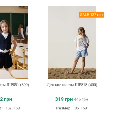
SALE
-127 грн
рты ШР851 (800)
ть
Детские шорты ШР818 (400)
Купить
Детски
2 грн
319 грн
46
446 грн
 :
152
158
Размер :
86
158
Разм