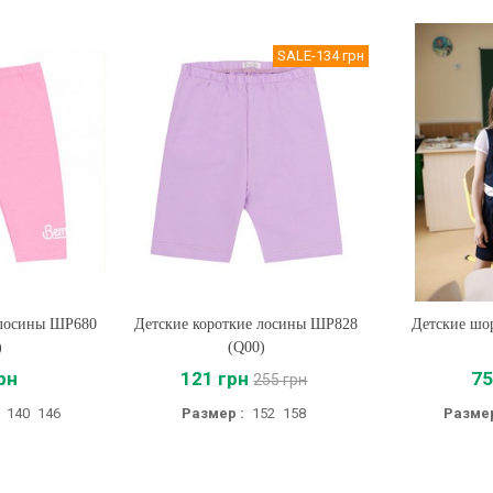
SALE
-134 грн
 лосины ШР680
Детские короткие лосины ШР828
Купить
Детские шо
Купи
)
(Q00)
рн
121 грн
75
255 грн
140
146
Размер :
152
158
Размер