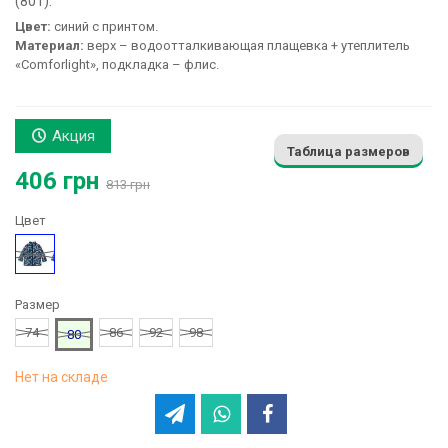
(801):
Цвет:
синий с принтом.
Материал:
верх – водоотталкивающая плащевка + утеплитель
«Comforlight», подкладка – флис.
Акция
Таблица размеров
406 грн
813 грн
Цвет
Рисунок
Размер
74
86
92
98
80
Нет на складе