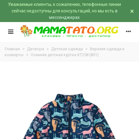
Уважаемые клиенты, к сожалению, телефонные линии
×
сейчас недоступны для консультаций, но мы есть
в
мессенджерах
Главная
>
Детворе
>
Детская одежда
>
Верхняя одежда и
конверты
>
Осенняя детская куртка КТ258 (801)