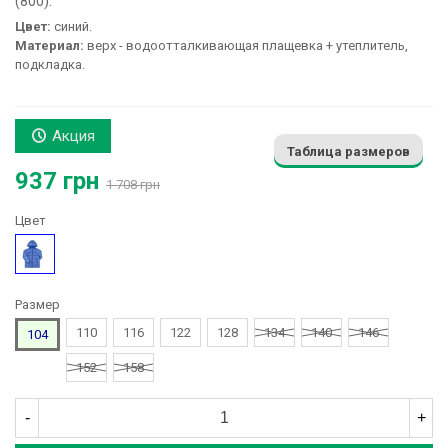
(800):
Цвет:
синий.
Материал:
верх - водоотталкивающая плащевка + утеплитель,
подкладка.
Акция
Таблица размеров
937 грн
1 708 грн
Цвет
Синий
Размер
110
116
122
128
134
140
146
104
152
158
-
+