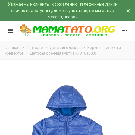
Уважаемые клиенты, к сожалению, телефонные линии
×
сейчас недоступны для консультаций, но мы есть
в
мессенджерах
Главная
>
Детворе
>
Детская одежда
>
Верхняя одежда и
конверты
>
Детская осенняя куртка КТ316 (800)